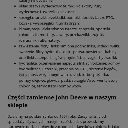
kabiny i mocowania;
układ ssący i wydechowy: tłumiki, kolektory, rury
wydechowe i uszczelki kolektora;
sprzęgła: tarczki, przekładki, pompki, dociski, tarcze PTO,
łożyska, wysprzęgliki i tłumiki drgań;
klimatyzacja i elektryka: osuszacze, sprężarki, oporniki
chłodnic, termostaty, zawory, przekaźniki, czujniki,
rozruszniki i alternatory;
zawieszenie, filtry i linki: ramiona podnośnika, widełki, wałki,
sworznie, filtry hydrauliki, oleju, paliwa, powietrza i kabiny
oraz linki zaczepu, biegów, prędkości, sprzęgła i hydrauliki;
hydraulika, przeniesienie napędu, silnik i chłodzenie: pompy
hydrauliczne, uszczelki, przednia oś, PTO, skrzynia biegów,
tylny most, wały napędowe, rozrząd, turbosprężarka,
pompy olejowe, głowica, paski, sprzęgła Visco, wentylatory,
chłodnice, termostaty i pompy wody.
Części zamienne John Deere w naszym
sklepie
Działamy na polskim rynku od 1997 roku. Zaczynaliśmy od
sprzedaży używanych maszyn i części, a dziś prowadzimy
hurtownię podzespołów do zachodnich ciągników rolniczych. Jako