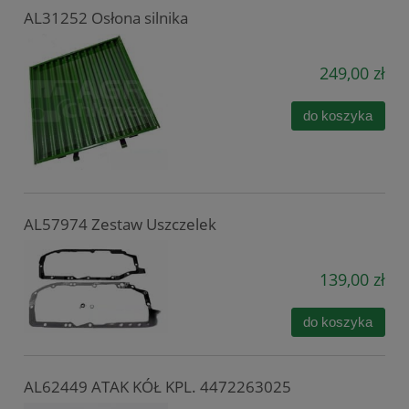
AL31252 Osłona silnika
249,00 zł
do koszyka
AL57974 Zestaw Uszczelek
139,00 zł
do koszyka
AL62449 ATAK KÓŁ KPL. 4472263025