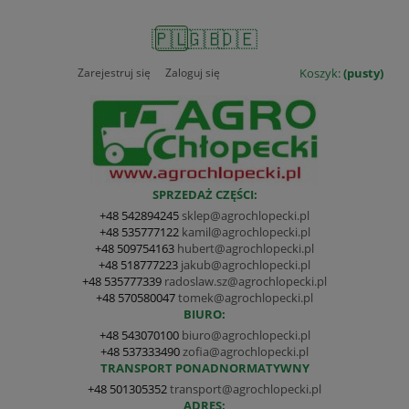
🇵🇱
🇬🇧
🇩🇪
Zarejestruj się
Zaloguj się
Koszyk:
(pusty)
SPRZEDAŻ CZĘŚCI:
+48 542894245
sklep@agrochlopecki.pl
+48 535777122
kamil@agrochlopecki.pl
+48 509754163
hubert@agrochlopecki.pl
+48 518777223
jakub@agrochlopecki.pl
+48 535777339
radoslaw.sz@agrochlopecki.pl
+48 570580047
tomek@agrochlopecki.pl
BIURO:
+48 543070100
biuro@agrochlopecki.pl
+48 537333490
zofia@agrochlopecki.pl
TRANSPORT PONADNORMATYWNY
+48 501305352
transport@agrochlopecki.pl
ADRES: