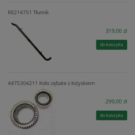
RE214751 Tłumik
319,00 zł
do koszyka
4475304211 Koło zębate z łożyskiem
299,00 zł
do koszyka