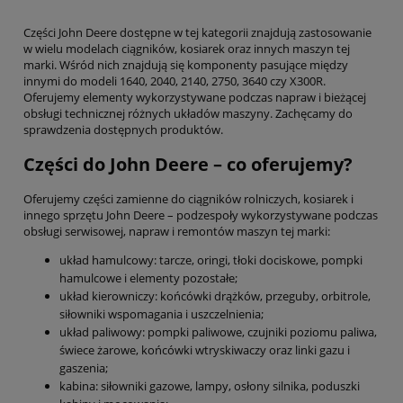
Części John Deere dostępne w tej kategorii znajdują zastosowanie
w wielu modelach ciągników, kosiarek oraz innych maszyn tej
marki. Wśród nich znajdują się komponenty pasujące między
innymi do modeli 1640, 2040, 2140, 2750, 3640 czy X300R.
Oferujemy elementy wykorzystywane podczas napraw i bieżącej
obsługi technicznej różnych układów maszyny. Zachęcamy do
sprawdzenia dostępnych produktów.
Części do John Deere – co oferujemy?
Oferujemy części zamienne do ciągników rolniczych, kosiarek i
innego sprzętu John Deere – podzespoły wykorzystywane podczas
obsługi serwisowej, napraw i remontów maszyn tej marki:
układ hamulcowy: tarcze, oringi, tłoki dociskowe, pompki
hamulcowe i elementy pozostałe;
układ kierowniczy: końcówki drążków, przeguby, orbitrole,
siłowniki wspomagania i uszczelnienia;
układ paliwowy: pompki paliwowe, czujniki poziomu paliwa,
świece żarowe, końcówki wtryskiwaczy oraz linki gazu i
gaszenia;
kabina: siłowniki gazowe, lampy, osłony silnika, poduszki