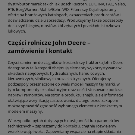
dystrybutor marek takich jak Bosch Rexroth, LUK, INA, FAG, Valeo,
FTE, BorgWarner, Mahle/Behr, WIX Filters czy Cojali opieramy
ofertę na branżowych katalogach, oznaczeniach producentów i
doświadczeniu działu sprzedaży. Produkujemy także podzespoły
do skrzyń biegów, mostów, kół zębatych i przekładni stożkowo-
łukowych.
Części rolnicze John Deere –
zamówienie i kontakt
Części zamienne do ciągników, kosiarek czy traktorka John Deere
dostępne w tej kategorii obejmują elementy wykorzystywane w
układach napędowych, hydraulicznych, hamulcowych,
kierowniczych, silnikowych oraz elektrycznych. Oferujemy
podzespoły przeznaczone do wielu modeli maszyn tej marki, w
tym komponenty eksploatacyjne oraz części stosowane podczas
napraw i remontów. Na stronie produktu znajdują się informacje
ułatwiające weryfikację zastosowania, dlatego przed zakupem
można sprawdzić zgodność wybranego elementu z konkretnym
modelem maszyny.
W przypadku pytań dotyczących dostępności lub parametrów
technicznych – zapraszamy do
kontaktu
, chętnie rozwiejemy
wszelkie wątpliwości. Zapewniamy wsparcie na etapie składania