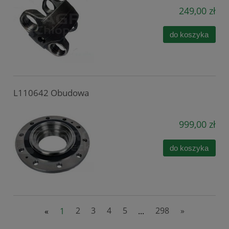
249,00 zł
do koszyka
L110642 Obudowa
999,00 zł
do koszyka
«
1
2
3
4
5
...
298
»