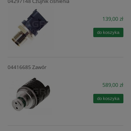
04297148 Czujnik ciśnienia
139,00 zł
do koszyka
04416685 Zawór
589,00 zł
do koszyka