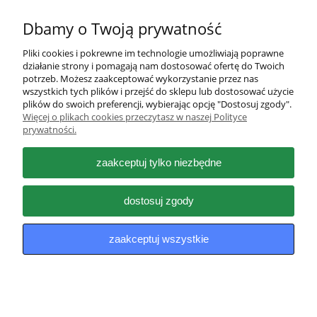
Dbamy o Twoją prywatność
Pliki cookies i pokrewne im technologie umożliwiają poprawne
działanie strony i pomagają nam dostosować ofertę do Twoich
Pomoc
potrzeb. Możesz zaakceptować wykorzystanie przez nas
wszystkich tych plików i przejść do sklepu lub dostosować użycie
plików do swoich preferencji, wybierając opcję "Dostosuj zgody".
Moje konto
Więcej o plikach cookies przeczytasz w naszej Polityce
prywatności.
Płatności i dostawa
zaakceptuj tylko niezbędne
Informacje
dostosuj zgody
O nas
zaakceptuj wszystkie
pokaż pełną wersję strony
Sklep internetowy Shoper.pl