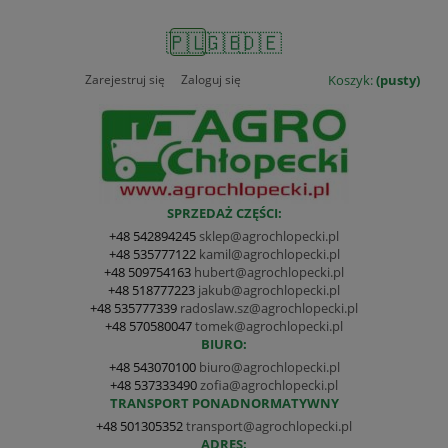
🇵🇱
🇬🇧
🇩🇪
Zarejestruj się
Zaloguj się
Koszyk:
(pusty)
SPRZEDAŻ CZĘŚCI:
+48 542894245
sklep@agrochlopecki.pl
+48 535777122
kamil@agrochlopecki.pl
+48 509754163
hubert@agrochlopecki.pl
+48 518777223
jakub@agrochlopecki.pl
+48 535777339
radoslaw.sz@agrochlopecki.pl
+48 570580047
tomek@agrochlopecki.pl
BIURO:
+48 543070100
biuro@agrochlopecki.pl
+48 537333490
zofia@agrochlopecki.pl
TRANSPORT PONADNORMATYWNY
+48 501305352
transport@agrochlopecki.pl
ADRES: