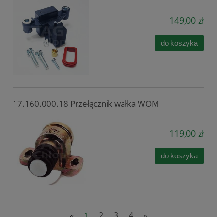
149,00 zł
do koszyka
17.160.000.18 Przełącznik wałka WOM
119,00 zł
do koszyka
«
1
2
3
4
»