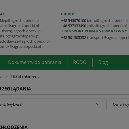
CI:
BIURO:
sklep@agrochlopecki.pl
+48 543070100
biuro@agrochlopecki.pl
kamil@agrochlopecki.pl
+48 537333490
zofia@agrochlopecki.pl
hubert@agrochlopecki.pl
TRANSPORT PONADNORMATYWNY
jakub@agrochlopecki.pl
+48 501305352
transport@agrochlopeck
radoslaw.sz@agrochlopecki.pl
tomek@agrochlopecki.pl
Dokumenty do pobrania
RODO
Blog
»
z
Układ chłodzenia
PRZEGLĄDANIA
nt: (wybierz)
Cena: (wy
CHŁODZENIA