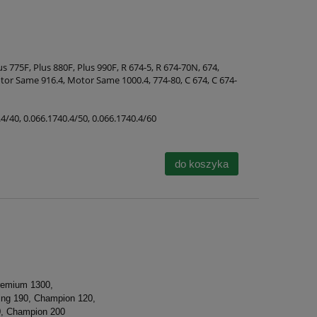
s 775F, Plus 880F, Plus 990F, R 674-5, R 674-70N, 674,
otor Same 916.4, Motor Same 1000.4, 774-80, C 674, C 674-
.4/40, 0.066.1740.4/50, 0.066.1740.4/60
do koszyka
remium 1300,
ing 190, Champion 120,
0, Champion 200