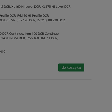
el DCR, XL160 Hi-Level DCR, XL175 Hi-Level DCR
rofile DCR, R6.160 Hi-Profile DCR,
190 DCR VRT, R7.190 DCR, R7.210, R8.230 DCR,
0 DCR Continuo, Iron 190 DCR Continuo,
n 140 HI-Line DCR, Iron 160 HI-Line DCR,
6410
do koszyka