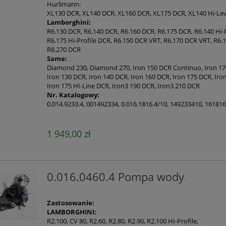
Hurlimann:
XL130 DCR, XL140 DCR, XL160 DCR, XL175 DCR, XL140 Hi-Lev
Lamborghini:
R6.130 DCR, R6.140 DCR, R6.160 DCR, R6.175 DCR, R6.140 Hi-P
R6.175 Hi-Profile DCR, R6.150 DCR VRT, R6.170 DCR VRT, R6.
R8.270 DCR
Same:
Diamond 230, Diamond 270, Iron 150 DCR Continuo, Iron 17
Iron 130 DCR, Iron 140 DCR, Iron 160 DCR, Iron 175 DCR, Iro
Iron 175 HI-Line DCR, Iron3 190 DCR, Iron3 210 DCR
Nr. Katalogowy:
0.014.9233.4, 001492334, 0.016.1816.4/10, 149233410, 16181
1 949,00 zł
0.016.0460.4 Pompa wody
Zastosowanie:
LAMBORGHINI:
R2.100, CV 80, R2.60, R2.80, R2.90, R2.100 HI-Profile,