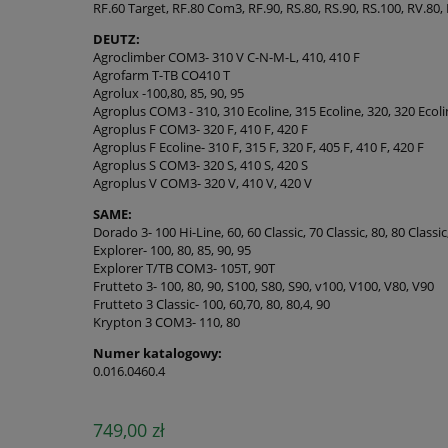
RF.60 Target, RF.80 Com3, RF.90, RS.80, RS.90, RS.100, RV.80,
DEUTZ:
Agroclimber COM3- 310 V C-N-M-L, 410, 410 F
Agrofarm T-TB CO410 T
Agrolux -100,80, 85, 90, 95
Agroplus COM3 - 310, 310 Ecoline, 315 Ecoline, 320, 320 Ecolin
Agroplus F COM3- 320 F, 410 F, 420 F
Agroplus F Ecoline- 310 F, 315 F, 320 F, 405 F, 410 F, 420 F
Agroplus S COM3- 320 S, 410 S, 420 S
Agroplus V COM3- 320 V, 410 V, 420 V
SAME:
Dorado 3- 100 Hi-Line, 60, 60 Classic, 70 Classic, 80, 80 Classic
Explorer- 100, 80, 85, 90, 95
Explorer T/TB COM3- 105T, 90T
Frutteto 3- 100, 80, 90, S100, S80, S90, v100, V100, V80, V90
Frutteto 3 Classic- 100, 60,70, 80, 80,4, 90
Krypton 3 COM3- 110, 80
Numer katalogowy:
0.016.0460.4
749,00 zł