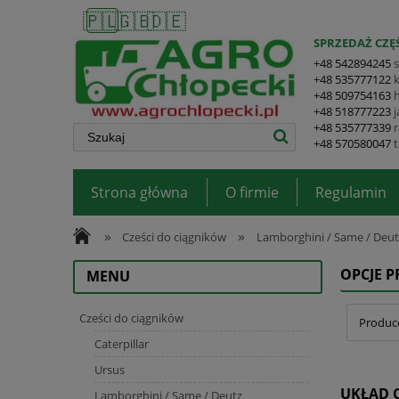
🇵🇱
🇬🇧
🇩🇪
SPRZEDAŻ CZĘŚ
+48 542894245
+48 535777122
+48 509754163
+48 518777223
+48 535777339
+48 570580047
Strona główna
O firmie
Regulamin
»
»
Cześci do ciągników
Lamborghini / Same / Deut
OPCJE 
MENU
Cześci do ciągników
Produce
Caterpillar
Ursus
UKŁAD 
Lamborghini / Same / Deutz