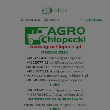
🇵🇱
🇬🇧
🇩🇪
Zarejestruj się
Zaloguj się
Koszyk:
(pusty)
SPRZEDAŻ CZĘŚCI:
+48 542894245
sklep@agrochlopecki.pl
+48 535777122
kamil@agrochlopecki.pl
+48 509754163
hubert@agrochlopecki.pl
+48 518777223
jakub@agrochlopecki.pl
+48 535777339
radoslaw.sz@agrochlopecki.pl
+48 570580047
tomek@agrochlopecki.pl
BIURO:
+48 543070100
biuro@agrochlopecki.pl
+48 537333490
zofia@agrochlopecki.pl
TRANSPORT PONADNORMATYWNY
+48 501305352
transport@agrochlopecki.pl
ADRES: