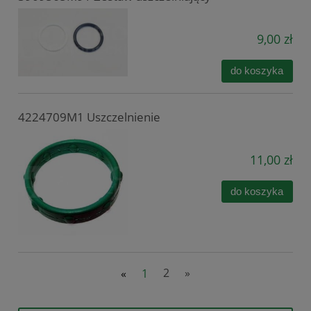
9,00 zł
do koszyka
4224709M1 Uszczelnienie
11,00 zł
do koszyka
«
1
2
»