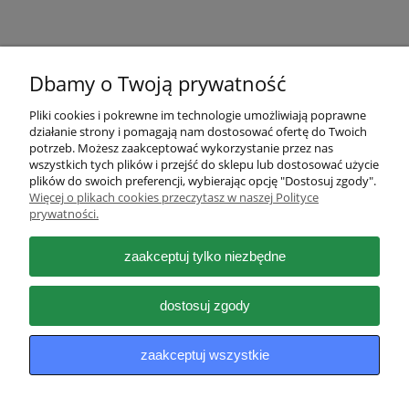
Dbamy o Twoją prywatność
Pliki cookies i pokrewne im technologie umożliwiają poprawne
działanie strony i pomagają nam dostosować ofertę do Twoich
Pomoc
potrzeb. Możesz zaakceptować wykorzystanie przez nas
wszystkich tych plików i przejść do sklepu lub dostosować użycie
plików do swoich preferencji, wybierając opcję "Dostosuj zgody".
Moje konto
Więcej o plikach cookies przeczytasz w naszej Polityce
prywatności.
Płatności i dostawa
zaakceptuj tylko niezbędne
Informacje
dostosuj zgody
O nas
zaakceptuj wszystkie