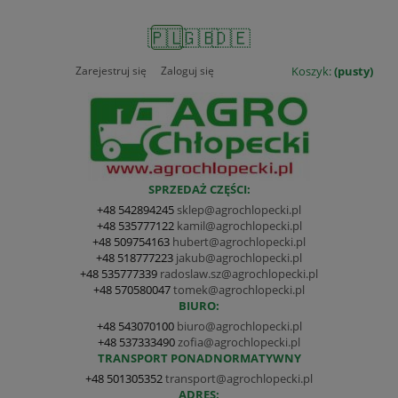
🇵🇱
🇬🇧
🇩🇪
Zarejestruj się
Zaloguj się
Koszyk:
(pusty)
SPRZEDAŻ CZĘŚCI:
+48 542894245
sklep@agrochlopecki.pl
+48 535777122
kamil@agrochlopecki.pl
+48 509754163
hubert@agrochlopecki.pl
+48 518777223
jakub@agrochlopecki.pl
+48 535777339
radoslaw.sz@agrochlopecki.pl
+48 570580047
tomek@agrochlopecki.pl
BIURO:
+48 543070100
biuro@agrochlopecki.pl
+48 537333490
zofia@agrochlopecki.pl
TRANSPORT PONADNORMATYWNY
+48 501305352
transport@agrochlopecki.pl
ADRES: