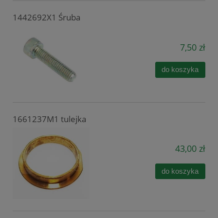
1442692X1 Śruba
7,50 zł
do koszyka
1661237M1 tulejka
43,00 zł
do koszyka