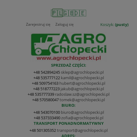
🇵🇱
🇬🇧
🇩🇪
Zarejestruj się
Zaloguj się
Koszyk:
(pusty)
SPRZEDAŻ CZĘŚCI:
+48 542894245
sklep@agrochlopecki.pl
+48 535777122
kamil@agrochlopecki.pl
+48 509754163
hubert@agrochlopecki.pl
+48 518777223
jakub@agrochlopecki.pl
+48 535777339
radoslaw.sz@agrochlopecki.pl
+48 570580047
tomek@agrochlopecki.pl
BIURO:
+48 543070100
biuro@agrochlopecki.pl
+48 537333490
zofia@agrochlopecki.pl
TRANSPORT PONADNORMATYWNY
+48 501305352
transport@agrochlopecki.pl
ADRES: