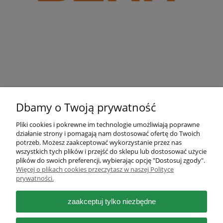
Dbamy o Twoją prywatność
Pliki cookies i pokrewne im technologie umożliwiają poprawne
działanie strony i pomagają nam dostosować ofertę do Twoich
Pomoc
potrzeb. Możesz zaakceptować wykorzystanie przez nas
wszystkich tych plików i przejść do sklepu lub dostosować użycie
plików do swoich preferencji, wybierając opcję "Dostosuj zgody".
Moje konto
Więcej o plikach cookies przeczytasz w naszej Polityce
prywatności.
Płatności i dostawa
zaakceptuj tylko niezbędne
Informacje