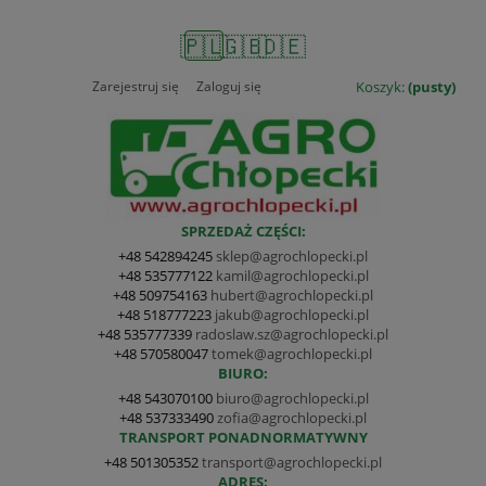
🇵🇱
🇬🇧
🇩🇪
Zarejestruj się
Zaloguj się
Koszyk:
(pusty)
SPRZEDAŻ CZĘŚCI:
+48 542894245
sklep@agrochlopecki.pl
+48 535777122
kamil@agrochlopecki.pl
+48 509754163
hubert@agrochlopecki.pl
+48 518777223
jakub@agrochlopecki.pl
+48 535777339
radoslaw.sz@agrochlopecki.pl
+48 570580047
tomek@agrochlopecki.pl
BIURO:
+48 543070100
biuro@agrochlopecki.pl
+48 537333490
zofia@agrochlopecki.pl
TRANSPORT PONADNORMATYWNY
+48 501305352
transport@agrochlopecki.pl
ADRES: