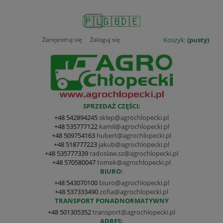
🇵🇱
🇬🇧
🇩🇪
Zarejestruj się
Zaloguj się
Koszyk:
(pusty)
SPRZEDAŻ CZĘŚCI:
+48 542894245
sklep@agrochlopecki.pl
+48 535777122
kamil@agrochlopecki.pl
+48 509754163
hubert@agrochlopecki.pl
+48 518777223
jakub@agrochlopecki.pl
+48 535777339
radoslaw.sz@agrochlopecki.pl
+48 570580047
tomek@agrochlopecki.pl
BIURO:
+48 543070100
biuro@agrochlopecki.pl
+48 537333490
zofia@agrochlopecki.pl
TRANSPORT PONADNORMATYWNY
+48 501305352
transport@agrochlopecki.pl
ADRES: