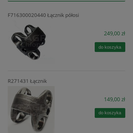
F716300020440 Łącznik półosi
249,00 zł
do koszyka
R271431 Łącznik
149,00 zł
do koszyka