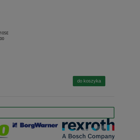
510SE
500
do koszyka