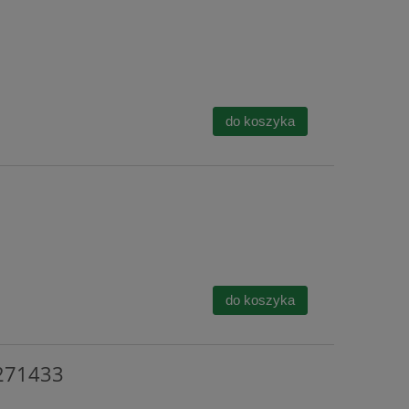
do koszyka
do koszyka
271433