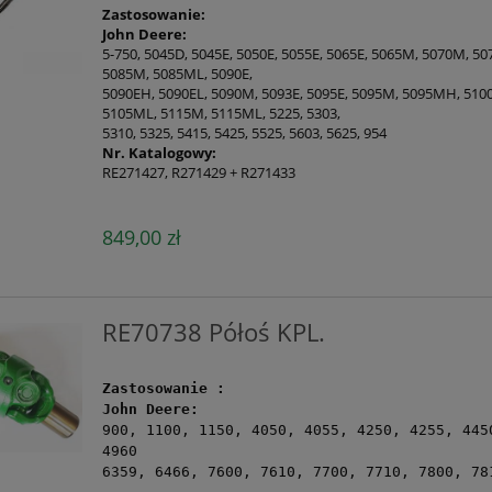
Zastosowanie:
John Deere:
5-750, 5045D, 5045E, 5050E, 5055E, 5065E, 5065M, 5070M, 50
5085M, 5085ML, 5090E,
5090EH, 5090EL, 5090M, 5093E, 5095E, 5095M, 5095MH, 510
5105ML, 5115M, 5115ML, 5225, 5303,
5310, 5325, 5415, 5425, 5525, 5603, 5625, 954
Nr. Katalogowy:
RE271427, R271429 + R271433
849,00 zł
RE70738 Półoś KPL.
Zastosowanie :
John
Deere
:
900, 1100, 1150, 4050, 4055, 4250, 4255, 445
4960
6359, 6466, 7600, 7610, 7700, 7710, 7800, 78