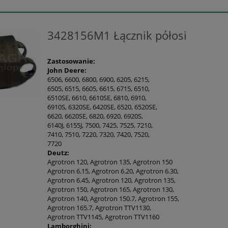
3428156M1 Łącznik półosi
Zastosowanie:
John Deere:
6506, 6600, 6800, 6900, 6205, 6215,
6505, 6515, 6605, 6615, 6715, 6510,
6510SE, 6610, 6610SE, 6810, 6910,
6910S, 6320SE, 6420SE, 6520, 6520SE,
6620, 6620SE, 6820, 6920, 6920S,
6140J, 6155J, 7500, 7425, 7525, 7210,
7410, 7510, 7220, 7320, 7420, 7520,
7720
Deutz:
Agrotron 120, Agrotron 135, Agrotron 150
Agrotron 6.15, Agrotron 6.20, Agrotron 6.30,
Agrotron 6.45, Agrotron 120, Agrotron 135,
Agrotron 150, Agrotron 165, Agrotron 130,
Agrotron 140, Agrotron 150.7, Agrotron 155,
Agrotron 165.7, Agrotron TTV1130,
Agrotron TTV1145, Agrotron TTV1160
Lamborghini: