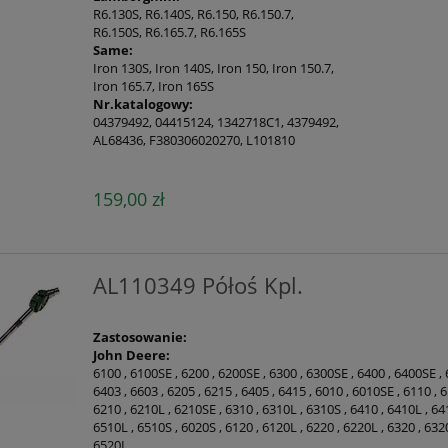
R6.130S, R6.140S, R6.150, R6.150.7,
R6.150S, R6.165.7, R6.165S
Same:
Iron 130S, Iron 140S, Iron 150, Iron 150.7,
Iron 165.7, Iron 165S
Nr.katalogowy:
04379492, 04415124, 1342718C1, 4379492,
AL68436, F380306020270, L101810
159,00 zł
AL110349 Półoś Kpl.
Zastosowanie:
John Deere:
6100 , 6100SE , 6200 , 6200SE , 6300 , 6300SE , 6400 , 6400SE ,
6403 , 6603 , 6205 , 6215 , 6405 , 6415 , 6010 , 6010SE , 6110 ,
6210 , 6210L , 6210SE , 6310 , 6310L , 6310S , 6410 , 6410L , 6
6510L , 6510S , 6020S , 6120 , 6120L , 6220 , 6220L , 6320 , 632
6520L