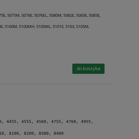
75E, 5075M, 5076E, 5076EL, 5080M, 5082E, 5083E, 5085E,
0E, 5100M, 5100MH, 5100ML, 5101E, 5103, 5105M,
do koszyka
0, 4455, 4555, 4560, 4755, 4760, 4955,
10, 8100, 8200, 8300, 8400