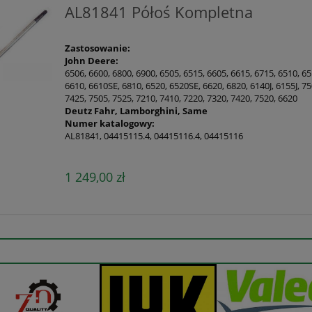
AL81841 Półoś Kompletna
Zastosowanie:
John Deere:
6506, 6600, 6800, 6900, 6505, 6515, 6605, 6615, 6715, 6510, 6
6610, 6610SE, 6810, 6520, 6520SE, 6620, 6820, 6140J, 6155J, 7
7425, 7505, 7525, 7210, 7410, 7220, 7320, 7420, 7520, 6620
Deutz Fahr, Lamborghini, Same
Numer katalogowy:
AL81841, 04415115.4, 04415116.4, 04415116
1 249,00 zł