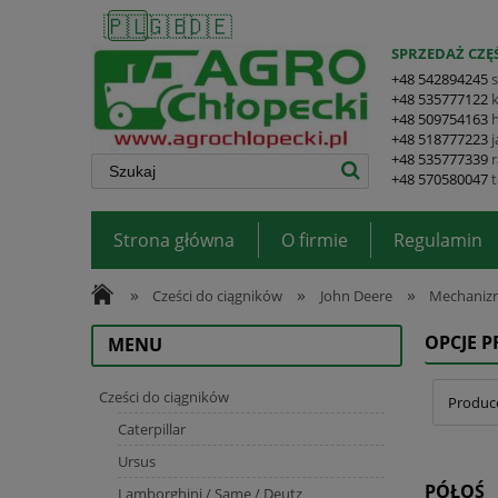
🇵🇱
🇬🇧
🇩🇪
SPRZEDAŻ CZĘŚ
+48 542894245
+48 535777122
+48 509754163
+48 518777223
+48 535777339
+48 570580047
Strona główna
O firmie
Regulamin
»
»
»
Cześci do ciągników
John Deere
Mechanizm
OPCJE 
MENU
Cześci do ciągników
Produce
Caterpillar
Ursus
PÓŁOŚ
Lamborghini / Same / Deutz