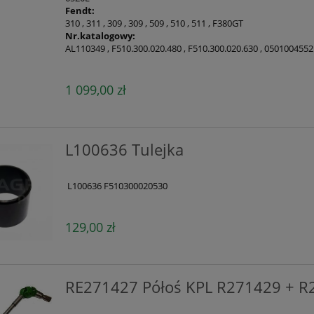
Fendt:
310 , 311 , 309 , 309 , 509 , 510 , 511 , F380GT
Nr.katalogowy:
AL110349 , F510.300.020.480 , F510.300.020.630 , 0501004552
1 099,00 zł
L100636 Tulejka
L100636 F510300020530
129,00 zł
RE271427 Półoś KPL R271429 + R