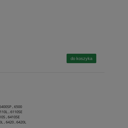
do koszyka
 6400SP , 6500
 6110L , 6110SE
410S , 6410SE
0L , 6420 , 6420L