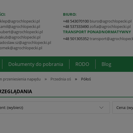
CI:
BIURO:
sklep@agrochlopecki.pl
+48 543070100
biuro@agrochlopecki.pl
kamil@agrochlopecki.pl
+48 537333490
zofia@agrochlopecki.pl
hubert@agrochlopecki.pl
TRANSPORT PONADNORMATYWNY
jakub@agrochlopecki.pl
+48 501305352
transport@agrochlopeck
radoslaw.sz@agrochlopecki.pl
tomek@agrochlopecki.pl
Dokumenty do pobrania
RODO
Blog
»
»
 przeniesienia napędu
Przednia oś
Półoś
PRZEGLĄDANIA
nt: (wybierz)
Cena: (wy