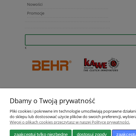
Nowości
Promocje
Dbamy o Twoją prywatność
Pliki cookies i pokrewne im technologie umożliwiają poprawne działa
do sklepu lub dostosować użycie plików do swoich preferencji, wybiera
Więcej o plikach cookies przeczytasz w naszej Polityce prywatności.
Pomoc
Moje konto
Zwroty i reklamacje
Twoje zamówienia
zaakceptuj tylko niezbędne
dostosuj zgody
zaakceptu