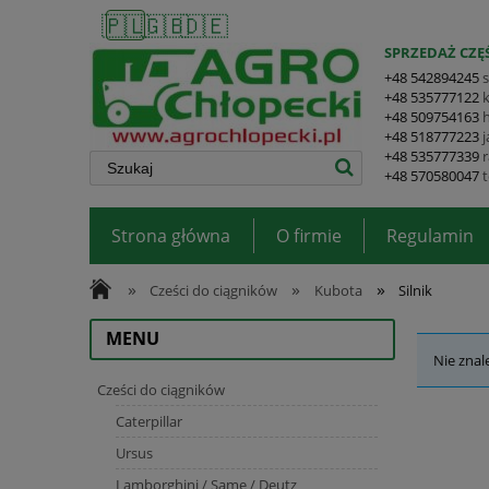
🇵🇱
🇬🇧
🇩🇪
SPRZEDAŻ CZĘŚ
+48 542894245
+48 535777122
+48 509754163
+48 518777223
+48 535777339
+48 570580047
Strona główna
O firmie
Regulamin
»
»
»
Cześci do ciągników
Kubota
Silnik
MENU
Nie znal
Cześci do ciągników
Caterpillar
Ursus
Lamborghini / Same / Deutz