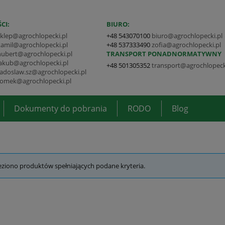
CI:
BIURO:
sklep@agrochlopecki.pl
+48 543070100
biuro@agrochlopecki.pl
kamil@agrochlopecki.pl
+48 537333490
zofia@agrochlopecki.pl
hubert@agrochlopecki.pl
TRANSPORT PONADNORMATYWNY
jakub@agrochlopecki.pl
+48 501305352
transport@agrochlopeck
radoslaw.sz@agrochlopecki.pl
tomek@agrochlopecki.pl
Dokumenty do pobrania
RODO
Blog
eziono produktów spełniających podane kryteria.