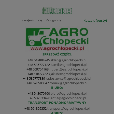
🇵🇱
🇬🇧
🇩🇪
Zarejestruj się
Zaloguj się
Koszyk:
(pusty)
SPRZEDAŻ CZĘŚCI:
+48 542894245
sklep@agrochlopecki.pl
+48 535777122
kamil@agrochlopecki.pl
+48 509754163
hubert@agrochlopecki.pl
+48 518777223
jakub@agrochlopecki.pl
+48 535777339
radoslaw.sz@agrochlopecki.pl
+48 570580047
tomek@agrochlopecki.pl
BIURO:
+48 543070100
biuro@agrochlopecki.pl
+48 537333490
zofia@agrochlopecki.pl
TRANSPORT PONADNORMATYWNY
+48 501305352
transport@agrochlopecki.pl
ADRES: