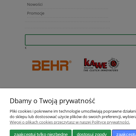
Nowości
Promocje
Dbamy o Twoją prywatność
Pliki cookies i pokrewne im technologie umożliwiają poprawne działa
do sklepu lub dostosować użycie plików do swoich preferencji, wybiera
Więcej o plikach cookies przeczytasz w naszej Polityce prywatności.
Pomoc
Moje konto
Zwroty i reklamacje
Twoje zamówienia
zaakceptuj tylko niezbędne
dostosuj zgody
zaakceptu