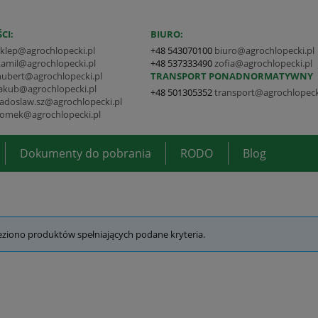
CI:
BIURO:
sklep@agrochlopecki.pl
+48 543070100
biuro@agrochlopecki.pl
kamil@agrochlopecki.pl
+48 537333490
zofia@agrochlopecki.pl
hubert@agrochlopecki.pl
TRANSPORT PONADNORMATYWNY
jakub@agrochlopecki.pl
+48 501305352
transport@agrochlopeck
radoslaw.sz@agrochlopecki.pl
tomek@agrochlopecki.pl
Dokumenty do pobrania
RODO
Blog
eziono produktów spełniających podane kryteria.