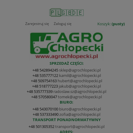
🇵🇱
🇬🇧
🇩🇪
Zarejestruj się
Zaloguj się
Koszyk:
(pusty)
SPRZEDAŻ CZĘŚCI:
+48 542894245
sklep@agrochlopecki.pl
+48 535777122
kamil@agrochlopecki.pl
+48 509754163
hubert@agrochlopecki.pl
+48 518777223
jakub@agrochlopecki.pl
+48 535777339
radoslaw.sz@agrochlopecki.pl
+48 570580047
tomek@agrochlopecki.pl
BIURO:
+48 543070100
biuro@agrochlopecki.pl
+48 537333490
zofia@agrochlopecki.pl
TRANSPORT PONADNORMATYWNY
+48 501305352
transport@agrochlopecki.pl
ADRES: