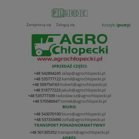
🇵🇱
🇬🇧
🇩🇪
Zarejestruj się
Zaloguj się
Koszyk:
(pusty)
SPRZEDAŻ CZĘŚCI:
+48 542894245
sklep@agrochlopecki.pl
+48 535777122
kamil@agrochlopecki.pl
+48 509754163
hubert@agrochlopecki.pl
+48 518777223
jakub@agrochlopecki.pl
+48 535777339
radoslaw.sz@agrochlopecki.pl
+48 570580047
tomek@agrochlopecki.pl
BIURO:
+48 543070100
biuro@agrochlopecki.pl
+48 537333490
zofia@agrochlopecki.pl
TRANSPORT PONADNORMATYWNY
+48 501305352
transport@agrochlopecki.pl
ADRES: