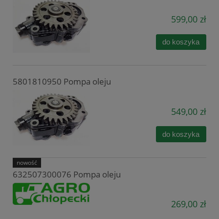
599,00 zł
do koszyka
5801810950 Pompa oleju
549,00 zł
do koszyka
nowość
632507300076 Pompa oleju
269,00 zł