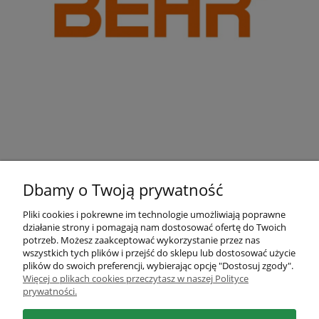
Dbamy o Twoją prywatność
Pliki cookies i pokrewne im technologie umożliwiają poprawne
działanie strony i pomagają nam dostosować ofertę do Twoich
Pomoc
potrzeb. Możesz zaakceptować wykorzystanie przez nas
wszystkich tych plików i przejść do sklepu lub dostosować użycie
plików do swoich preferencji, wybierając opcję "Dostosuj zgody".
Moje konto
Więcej o plikach cookies przeczytasz w naszej Polityce
prywatności.
Płatności i dostawa