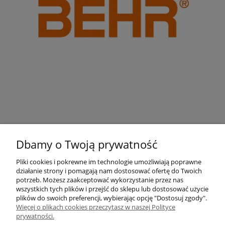
Dbamy o Twoją prywatność
Pliki cookies i pokrewne im technologie umożliwiają poprawne
działanie strony i pomagają nam dostosować ofertę do Twoich
Pomoc
potrzeb. Możesz zaakceptować wykorzystanie przez nas
wszystkich tych plików i przejść do sklepu lub dostosować użycie
plików do swoich preferencji, wybierając opcję "Dostosuj zgody".
Moje konto
Więcej o plikach cookies przeczytasz w naszej Polityce
prywatności.