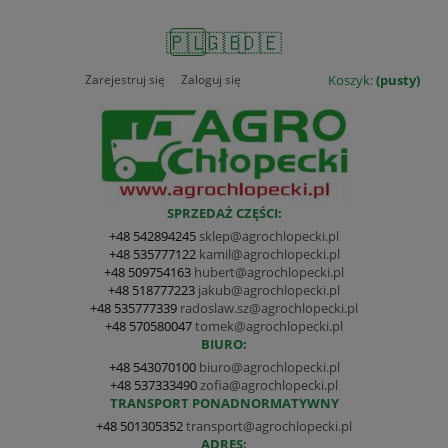
🇵🇱
🇬🇧
🇩🇪
Zarejestruj się
Zaloguj się
Koszyk:
(pusty)
SPRZEDAŻ CZĘŚCI:
+48 542894245
sklep@agrochlopecki.pl
+48 535777122
kamil@agrochlopecki.pl
+48 509754163
hubert@agrochlopecki.pl
+48 518777223
jakub@agrochlopecki.pl
+48 535777339
radoslaw.sz@agrochlopecki.pl
+48 570580047
tomek@agrochlopecki.pl
BIURO:
+48 543070100
biuro@agrochlopecki.pl
+48 537333490
zofia@agrochlopecki.pl
TRANSPORT PONADNORMATYWNY
+48 501305352
transport@agrochlopecki.pl
ADRES: