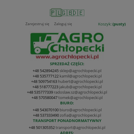
🇵🇱
🇬🇧
🇩🇪
Zarejestruj się
Zaloguj się
Koszyk:
(pusty)
SPRZEDAŻ CZĘŚCI:
+48 542894245
sklep@agrochlopecki.pl
+48 535777122
kamil@agrochlopecki.pl
+48 509754163
hubert@agrochlopecki.pl
+48 518777223
jakub@agrochlopecki.pl
+48 535777339
radoslaw.sz@agrochlopecki.pl
+48 570580047
tomek@agrochlopecki.pl
BIURO:
+48 543070100
biuro@agrochlopecki.pl
+48 537333490
zofia@agrochlopecki.pl
TRANSPORT PONADNORMATYWNY
+48 501305352
transport@agrochlopecki.pl
ADRES: