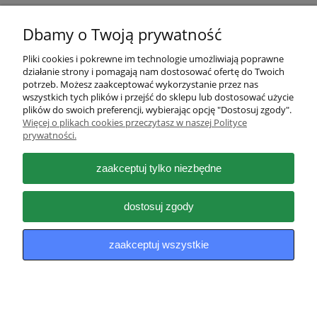
Dbamy o Twoją prywatność
Pliki cookies i pokrewne im technologie umożliwiają poprawne
działanie strony i pomagają nam dostosować ofertę do Twoich
Pomoc
potrzeb. Możesz zaakceptować wykorzystanie przez nas
wszystkich tych plików i przejść do sklepu lub dostosować użycie
plików do swoich preferencji, wybierając opcję "Dostosuj zgody".
Moje konto
Więcej o plikach cookies przeczytasz w naszej Polityce
prywatności.
Płatności i dostawa
zaakceptuj tylko niezbędne
Informacje
dostosuj zgody
O nas
zaakceptuj wszystkie
pokaż pełną wersję strony