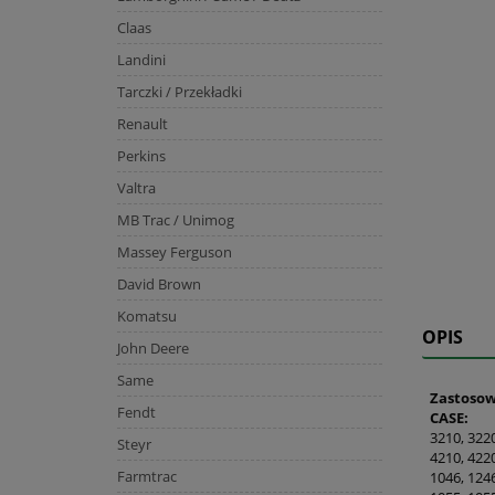
Claas
Landini
Tarczki / Przekładki
Renault
Perkins
Valtra
MB Trac / Unimog
Massey Ferguson
David Brown
Komatsu
OPIS
John Deere
Same
Zastoso
Fendt
CASE:
3210, 3220
Steyr
4210, 422
Farmtrac
1046, 124