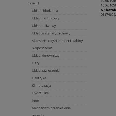
1055, 1055
Case IH
1056, 105
Nr.katal
Układ chłodzenia
01174602,
Układ hamulcowy
Układ paliwowy
Układ ssący i wydechowy
Akcesoria, części karoserii ,kabiny
,wyposażenia
Układ kierowniczy
Filtry
Układ zawieszenia
Elektryka
Klimatyzacja
Hydraulika
Inne
Mechanizm przeniesienia
napędu