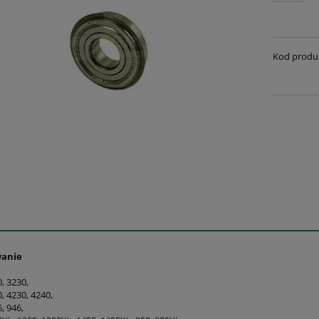
Kod produ
wanie
, 3230,
0, 4230, 4240,
6, 946,