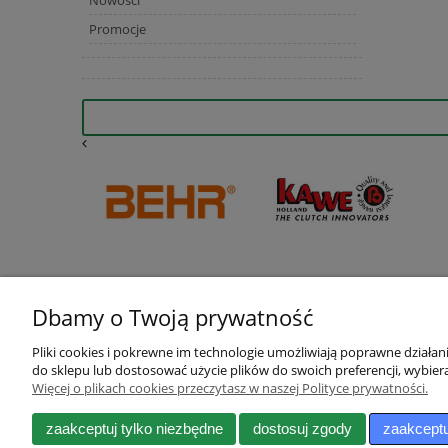
Promocje
Dbamy o Twoją prywatność
Pliki cookies i pokrewne im technologie umożliwiają poprawne działa
do sklepu lub dostosować użycie plików do swoich preferencji, wybiera
Więcej o plikach cookies przeczytasz w naszej Polityce prywatności.
Pomoc
Moje konto
Zwroty i reklamacje
Twoje zamówienia
zaakceptuj tylko niezbędne
dostosuj zgody
zaakceptu
Dokumenty do pobrania
Ustawienia konta