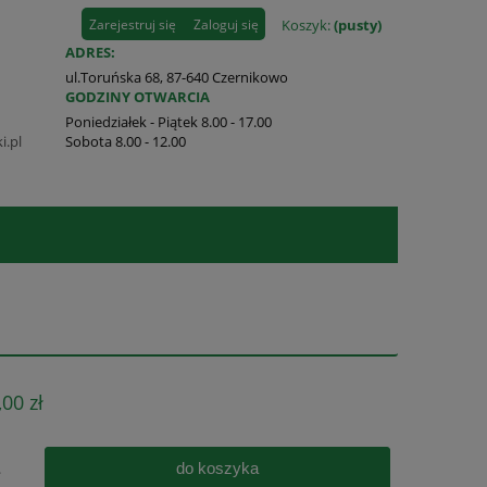
Zarejestruj się
Zaloguj się
Koszyk:
(pusty)
ADRES:
ul.Toruńska 68, 87-640 Czernikowo
GODZINY OTWARCIA
Poniedziałek - Piątek 8.00 - 17.00
i.pl
Sobota 8.00 - 12.00
,00 zł
do koszyka
.