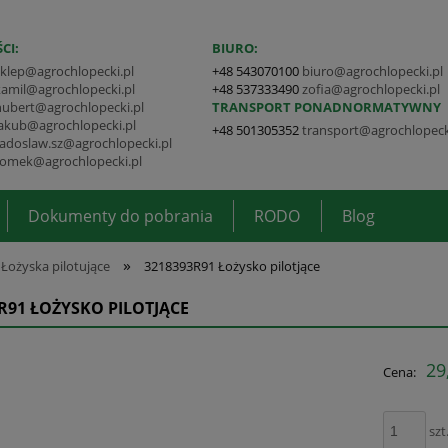
CI:
BIURO:
sklep@agrochlopecki.pl
+48 543070100
biuro@agrochlopecki.pl
kamil@agrochlopecki.pl
+48 537333490
zofia@agrochlopecki.pl
hubert@agrochlopecki.pl
TRANSPORT PONADNORMATYWNY
jakub@agrochlopecki.pl
+48 501305352
transport@agrochlopeck
radoslaw.sz@agrochlopecki.pl
tomek@agrochlopecki.pl
Dokumenty do pobrania
RODO
Blog
»
Łożyska pilotujące
3218393R91 Łożysko pilotjące
R91 ŁOŻYSKO PILOTJĄCE
29
Cena:
szt