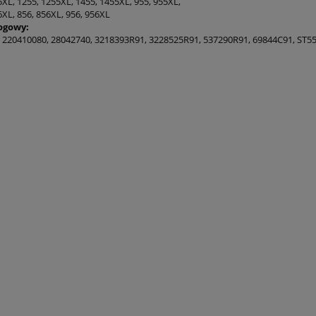
XL, 1255, 1255XL, 1455, 1455XL, 955, 955XL,
6XL, 856, 856XL, 956, 956XL
ogowy:
 220410080, 28042740, 3218393R91, 3228525R91, 537290R91, 69844C91, ST5