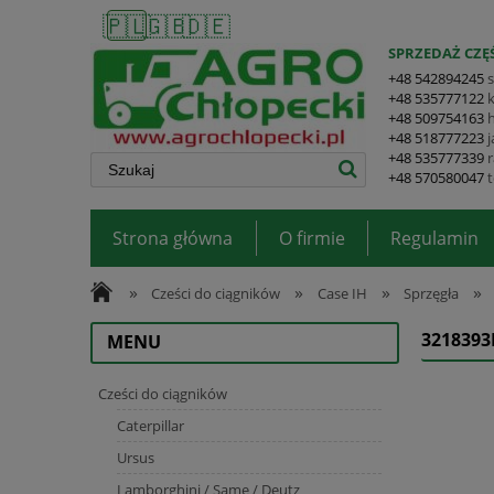
🇵🇱
🇬🇧
🇩🇪
SPRZEDAŻ CZĘŚ
+48 542894245
+48 535777122
+48 509754163
+48 518777223
+48 535777339
+48 570580047
Strona główna
O firmie
Regulamin
»
»
»
»
Cześci do ciągników
Case IH
Sprzęgła
3218393
MENU
Cześci do ciągników
Caterpillar
Ursus
Lamborghini / Same / Deutz