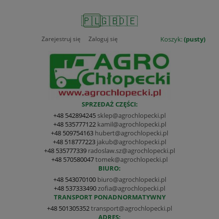
🇵🇱
🇬🇧
🇩🇪
Zarejestruj się
Zaloguj się
Koszyk:
(pusty)
SPRZEDAŻ CZĘŚCI:
+48 542894245
sklep@agrochlopecki.pl
+48 535777122
kamil@agrochlopecki.pl
+48 509754163
hubert@agrochlopecki.pl
+48 518777223
jakub@agrochlopecki.pl
+48 535777339
radoslaw.sz@agrochlopecki.pl
+48 570580047
tomek@agrochlopecki.pl
BIURO:
+48 543070100
biuro@agrochlopecki.pl
+48 537333490
zofia@agrochlopecki.pl
TRANSPORT PONADNORMATYWNY
+48 501305352
transport@agrochlopecki.pl
ADRES: