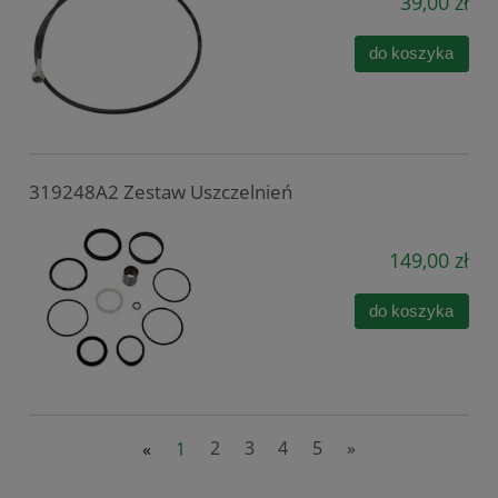
39,00 zł
do koszyka
319248A2 Zestaw Uszczelnień
149,00 zł
do koszyka
«
1
2
3
4
5
»