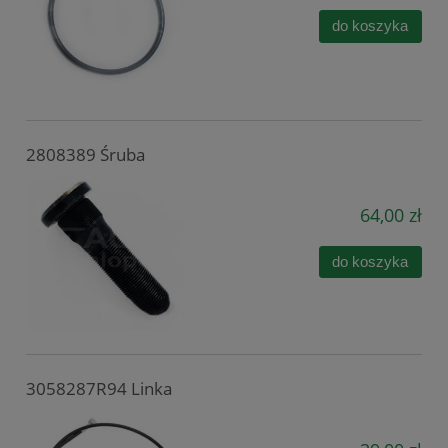
do koszyka
2808389 Śruba
64,00 zł
do koszyka
3058287R94 Linka