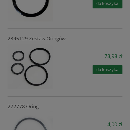
do koszyka
2395129 Zestaw Oringów
73,98 zł
do koszyka
272778 Oring
4,00 zł