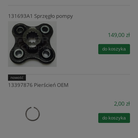
131693A1 Sprzęgło pompy
149,00 zł
do koszyka
nowość
13397876 Pierścień OEM
2,00 zł
do koszyka