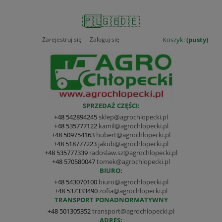
🇵🇱
🇬🇧
🇩🇪
Zarejestruj się
Zaloguj się
Koszyk:
(pusty)
SPRZEDAŻ CZĘŚCI:
+48 542894245
sklep@agrochlopecki.pl
+48 535777122
kamil@agrochlopecki.pl
+48 509754163
hubert@agrochlopecki.pl
+48 518777223
jakub@agrochlopecki.pl
+48 535777339
radoslaw.sz@agrochlopecki.pl
+48 570580047
tomek@agrochlopecki.pl
BIURO:
+48 543070100
biuro@agrochlopecki.pl
+48 537333490
zofia@agrochlopecki.pl
TRANSPORT PONADNORMATYWNY
+48 501305352
transport@agrochlopecki.pl
ADRES: