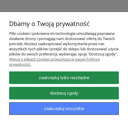
Dbamy o Twoją prywatność
Pliki cookies i pokrewne im technologie umożliwiają poprawne
działanie strony i pomagają nam dostosować ofertę do Twoich
Pomoc
potrzeb. Możesz zaakceptować wykorzystanie przez nas
wszystkich tych plików i przejść do sklepu lub dostosować użycie
plików do swoich preferencji, wybierając opcję "Dostosuj zgody".
Moje konto
Więcej o plikach cookies przeczytasz w naszej Polityce
prywatności.
Płatności i dostawa
zaakceptuj tylko niezbędne
Informacje
dostosuj zgody
O nas
zaakceptuj wszystkie