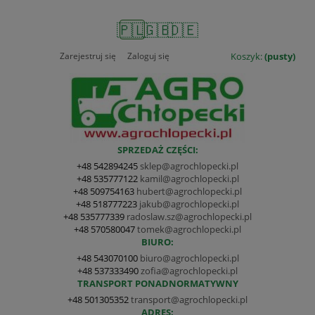
🇵🇱
🇬🇧
🇩🇪
Zarejestruj się
Zaloguj się
Koszyk:
(pusty)
SPRZEDAŻ CZĘŚCI:
+48 542894245
sklep@agrochlopecki.pl
+48 535777122
kamil@agrochlopecki.pl
+48 509754163
hubert@agrochlopecki.pl
+48 518777223
jakub@agrochlopecki.pl
+48 535777339
radoslaw.sz@agrochlopecki.pl
+48 570580047
tomek@agrochlopecki.pl
BIURO:
+48 543070100
biuro@agrochlopecki.pl
+48 537333490
zofia@agrochlopecki.pl
TRANSPORT PONADNORMATYWNY
+48 501305352
transport@agrochlopecki.pl
ADRES: