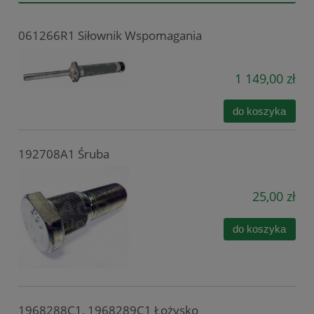
061266R1 Siłownik Wspomagania
1 149,00 zł
do koszyka
192708A1 Śruba
25,00 zł
do koszyka
1968288C1, 1968289C1 Łożysko