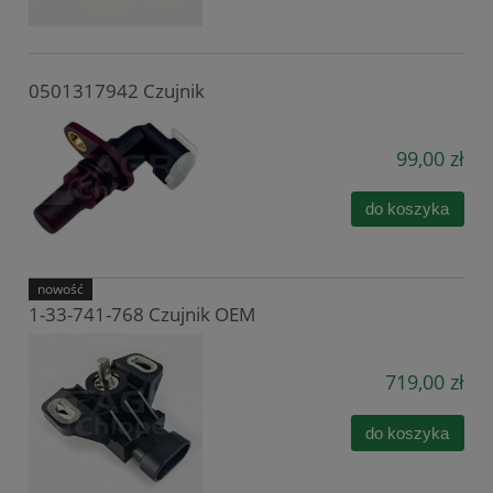
0501317942 Czujnik
99,00 zł
do koszyka
nowość
1-33-741-768 Czujnik OEM
719,00 zł
do koszyka