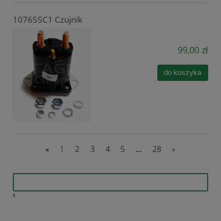
107655C1 Czujnik
99,00 zł
do koszyka
«
1
2
3
4
5
...
28
»