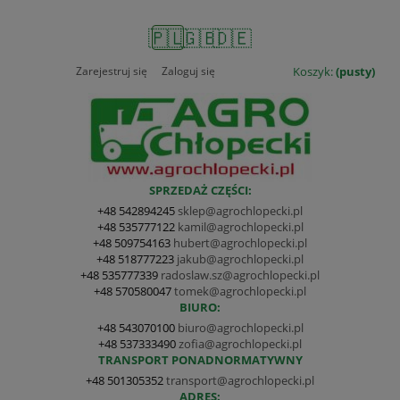
🇵🇱
🇬🇧
🇩🇪
Zarejestruj się
Zaloguj się
Koszyk:
(pusty)
SPRZEDAŻ CZĘŚCI:
+48 542894245
sklep@agrochlopecki.pl
+48 535777122
kamil@agrochlopecki.pl
+48 509754163
hubert@agrochlopecki.pl
+48 518777223
jakub@agrochlopecki.pl
+48 535777339
radoslaw.sz@agrochlopecki.pl
+48 570580047
tomek@agrochlopecki.pl
BIURO:
+48 543070100
biuro@agrochlopecki.pl
+48 537333490
zofia@agrochlopecki.pl
TRANSPORT PONADNORMATYWNY
+48 501305352
transport@agrochlopecki.pl
ADRES: