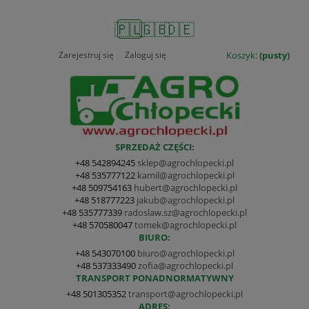
🇵🇱
🇬🇧
🇩🇪
Zarejestruj się
Zaloguj się
Koszyk:
(pusty)
SPRZEDAŻ CZĘŚCI:
+48 542894245
sklep@agrochlopecki.pl
+48 535777122
kamil@agrochlopecki.pl
+48 509754163
hubert@agrochlopecki.pl
+48 518777223
jakub@agrochlopecki.pl
+48 535777339
radoslaw.sz@agrochlopecki.pl
+48 570580047
tomek@agrochlopecki.pl
BIURO:
+48 543070100
biuro@agrochlopecki.pl
+48 537333490
zofia@agrochlopecki.pl
TRANSPORT PONADNORMATYWNY
+48 501305352
transport@agrochlopecki.pl
ADRES: