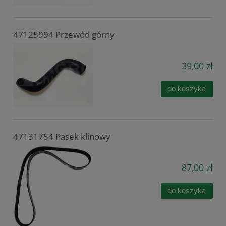
47125994 Przewód górny
39,00 zł
do koszyka
47131754 Pasek klinowy
87,00 zł
do koszyka