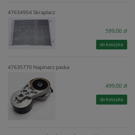
47634954 Skraplacz
599,00 zł
do koszyka
47635770 Napinacz paska
499,00 zł
do koszyka