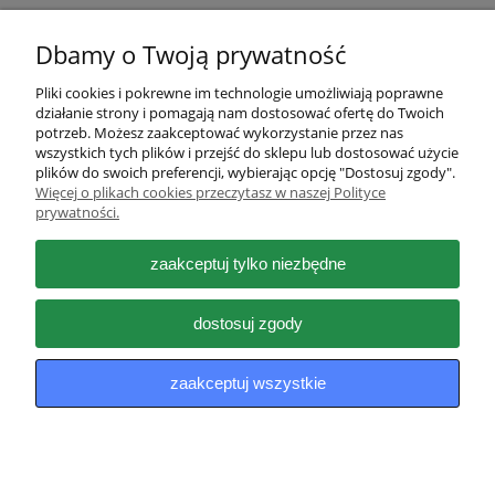
Dbamy o Twoją prywatność
Pliki cookies i pokrewne im technologie umożliwiają poprawne
działanie strony i pomagają nam dostosować ofertę do Twoich
Pomoc
potrzeb. Możesz zaakceptować wykorzystanie przez nas
wszystkich tych plików i przejść do sklepu lub dostosować użycie
plików do swoich preferencji, wybierając opcję "Dostosuj zgody".
Moje konto
Więcej o plikach cookies przeczytasz w naszej Polityce
prywatności.
Płatności i dostawa
zaakceptuj tylko niezbędne
Informacje
dostosuj zgody
O nas
zaakceptuj wszystkie
pokaż pełną wersję strony