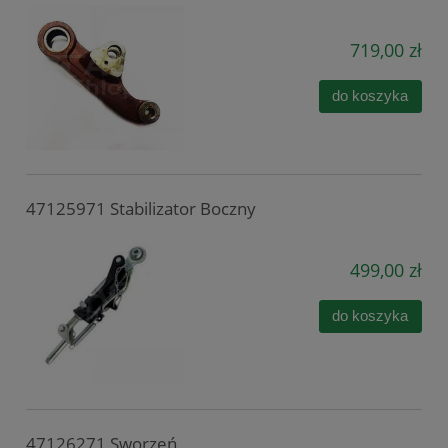
719,00 zł
do koszyka
47125971 Stabilizator Boczny
499,00 zł
do koszyka
47126271 Sworzeń