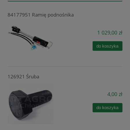
84177951 Ramię podnośnika
1 029,00 zł
do koszyka
126921 Śruba
4,00 zł
do koszyka