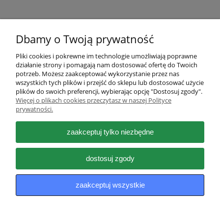
Dbamy o Twoją prywatność
Pliki cookies i pokrewne im technologie umożliwiają poprawne
działanie strony i pomagają nam dostosować ofertę do Twoich
Pomoc
potrzeb. Możesz zaakceptować wykorzystanie przez nas
wszystkich tych plików i przejść do sklepu lub dostosować użycie
plików do swoich preferencji, wybierając opcję "Dostosuj zgody".
Moje konto
Więcej o plikach cookies przeczytasz w naszej Polityce
prywatności.
Płatności i dostawa
zaakceptuj tylko niezbędne
Informacje
dostosuj zgody
O nas
zaakceptuj wszystkie