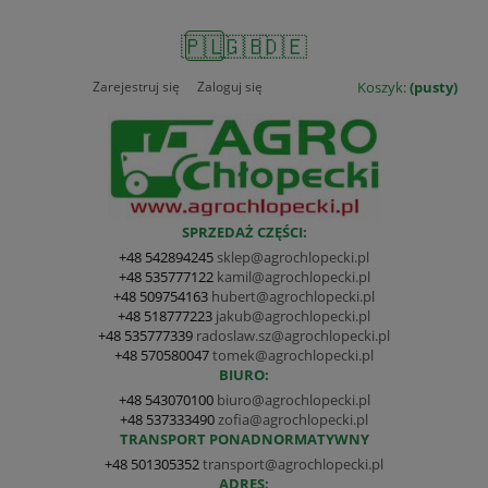
🇵🇱
🇬🇧
🇩🇪
Zarejestruj się
Zaloguj się
Koszyk:
(pusty)
SPRZEDAŻ CZĘŚCI:
+48 542894245
sklep@agrochlopecki.pl
+48 535777122
kamil@agrochlopecki.pl
+48 509754163
hubert@agrochlopecki.pl
+48 518777223
jakub@agrochlopecki.pl
+48 535777339
radoslaw.sz@agrochlopecki.pl
+48 570580047
tomek@agrochlopecki.pl
BIURO:
+48 543070100
biuro@agrochlopecki.pl
+48 537333490
zofia@agrochlopecki.pl
TRANSPORT PONADNORMATYWNY
+48 501305352
transport@agrochlopecki.pl
ADRES: