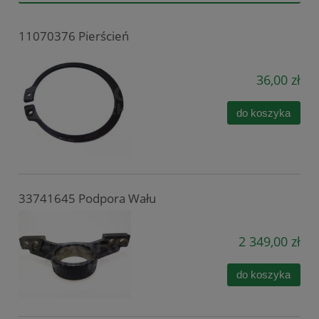
11070376 Pierścień
36,00 zł
do koszyka
33741645 Podpora Wału
2 349,00 zł
do koszyka