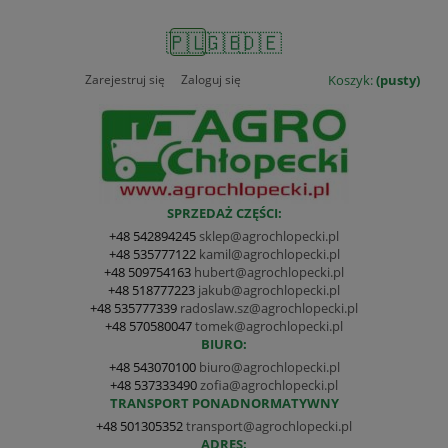
🇵🇱
🇬🇧
🇩🇪
Zarejestruj się
Zaloguj się
Koszyk:
(pusty)
SPRZEDAŻ CZĘŚCI:
+48 542894245
sklep@agrochlopecki.pl
+48 535777122
kamil@agrochlopecki.pl
+48 509754163
hubert@agrochlopecki.pl
+48 518777223
jakub@agrochlopecki.pl
+48 535777339
radoslaw.sz@agrochlopecki.pl
+48 570580047
tomek@agrochlopecki.pl
BIURO:
+48 543070100
biuro@agrochlopecki.pl
+48 537333490
zofia@agrochlopecki.pl
TRANSPORT PONADNORMATYWNY
+48 501305352
transport@agrochlopecki.pl
ADRES: