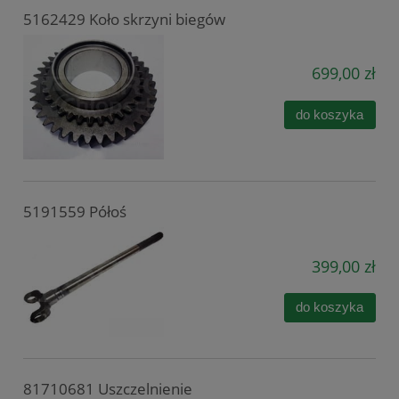
5162429 Koło skrzyni biegów
699,00 zł
do koszyka
5191559 Półoś
399,00 zł
do koszyka
81710681 Uszczelnienie