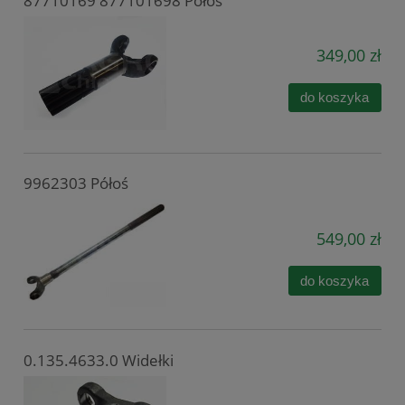
87710169 877101698 Półoś
349,00 zł
do koszyka
9962303 Półoś
549,00 zł
do koszyka
0.135.4633.0 Widełki