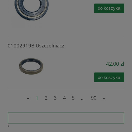
do koszyka
01002919B Uszczelniacz
42,00 zł
do koszyka
«
1
2
3
4
5
...
90
»