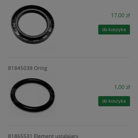
17,00 zł
do koszyka
81845038 Oring
1,00 zł
do koszyka
81865531 Element ustalający