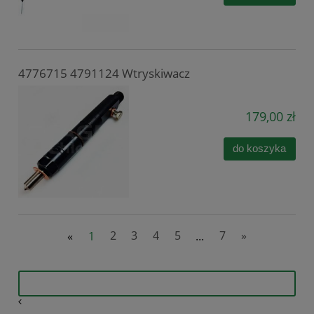
4776715 4791124 Wtryskiwacz
179,00 zł
do koszyka
«
1
2
3
4
5
...
7
»