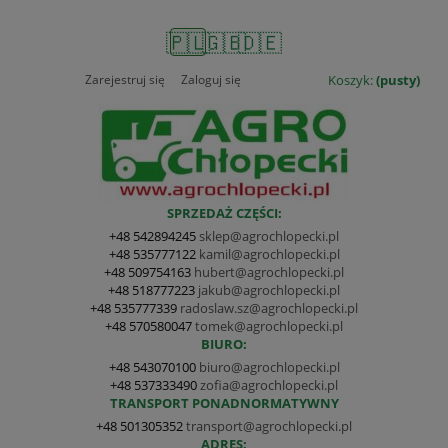
🇵🇱
🇬🇧
🇩🇪
Zarejestruj się
Zaloguj się
Koszyk:
(pusty)
SPRZEDAŻ CZĘŚCI:
+48 542894245
sklep@agrochlopecki.pl
+48 535777122
kamil@agrochlopecki.pl
+48 509754163
hubert@agrochlopecki.pl
+48 518777223
jakub@agrochlopecki.pl
+48 535777339
radoslaw.sz@agrochlopecki.pl
+48 570580047
tomek@agrochlopecki.pl
BIURO:
+48 543070100
biuro@agrochlopecki.pl
+48 537333490
zofia@agrochlopecki.pl
TRANSPORT PONADNORMATYWNY
+48 501305352
transport@agrochlopecki.pl
ADRES: