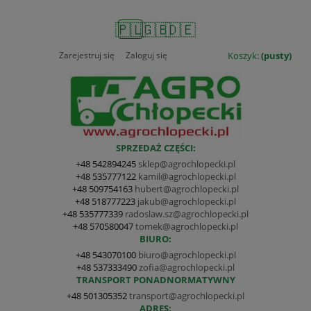
🇵🇱
🇬🇧
🇩🇪
Zarejestruj się
Zaloguj się
Koszyk:
(pusty)
SPRZEDAŻ CZĘŚCI:
+48 542894245
sklep@agrochlopecki.pl
+48 535777122
kamil@agrochlopecki.pl
+48 509754163
hubert@agrochlopecki.pl
+48 518777223
jakub@agrochlopecki.pl
+48 535777339
radoslaw.sz@agrochlopecki.pl
+48 570580047
tomek@agrochlopecki.pl
BIURO:
+48 543070100
biuro@agrochlopecki.pl
+48 537333490
zofia@agrochlopecki.pl
TRANSPORT PONADNORMATYWNY
+48 501305352
transport@agrochlopecki.pl
ADRES: