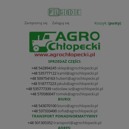
🇵🇱
🇬🇧
🇩🇪
Zarejestruj się
Zaloguj się
Koszyk:
(pusty)
SPRZEDAŻ CZĘŚCI:
+48 542894245
sklep@agrochlopecki.pl
+48 535777122
kamil@agrochlopecki.pl
+48 509754163
hubert@agrochlopecki.pl
+48 518777223
jakub@agrochlopecki.pl
+48 535777339
radoslaw.sz@agrochlopecki.pl
+48 570580047
tomek@agrochlopecki.pl
BIURO:
+48 543070100
biuro@agrochlopecki.pl
+48 537333490
zofia@agrochlopecki.pl
TRANSPORT PONADNORMATYWNY
+48 501305352
transport@agrochlopecki.pl
ADRES: