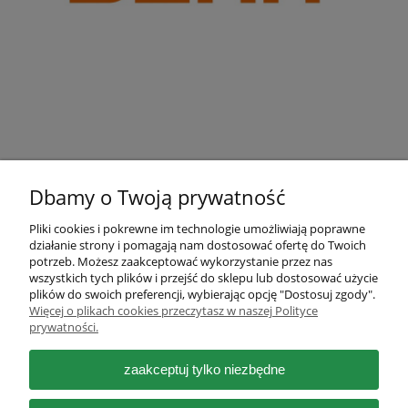
Dbamy o Twoją prywatność
Pliki cookies i pokrewne im technologie umożliwiają poprawne
działanie strony i pomagają nam dostosować ofertę do Twoich
Pomoc
potrzeb. Możesz zaakceptować wykorzystanie przez nas
wszystkich tych plików i przejść do sklepu lub dostosować użycie
plików do swoich preferencji, wybierając opcję "Dostosuj zgody".
Moje konto
Więcej o plikach cookies przeczytasz w naszej Polityce
prywatności.
Płatności i dostawa
zaakceptuj tylko niezbędne
Informacje