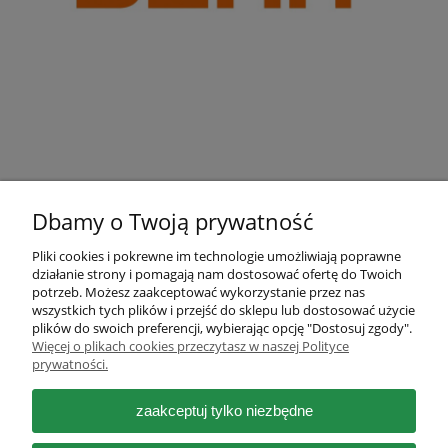
Dbamy o Twoją prywatność
Pliki cookies i pokrewne im technologie umożliwiają poprawne
działanie strony i pomagają nam dostosować ofertę do Twoich
Pomoc
potrzeb. Możesz zaakceptować wykorzystanie przez nas
wszystkich tych plików i przejść do sklepu lub dostosować użycie
plików do swoich preferencji, wybierając opcję "Dostosuj zgody".
Moje konto
Więcej o plikach cookies przeczytasz w naszej Polityce
prywatności.
Płatności i dostawa
zaakceptuj tylko niezbędne
Informacje