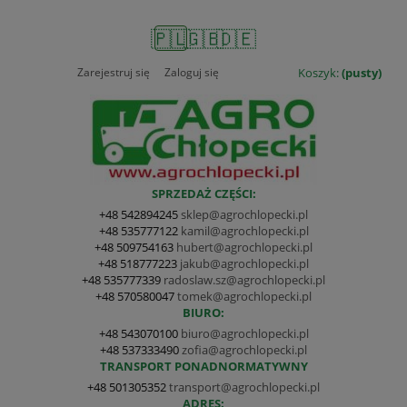
🇵🇱
🇬🇧
🇩🇪
Zarejestruj się
Zaloguj się
Koszyk:
(pusty)
SPRZEDAŻ CZĘŚCI:
+48 542894245
sklep@agrochlopecki.pl
+48 535777122
kamil@agrochlopecki.pl
+48 509754163
hubert@agrochlopecki.pl
+48 518777223
jakub@agrochlopecki.pl
+48 535777339
radoslaw.sz@agrochlopecki.pl
+48 570580047
tomek@agrochlopecki.pl
BIURO:
+48 543070100
biuro@agrochlopecki.pl
+48 537333490
zofia@agrochlopecki.pl
TRANSPORT PONADNORMATYWNY
+48 501305352
transport@agrochlopecki.pl
ADRES: