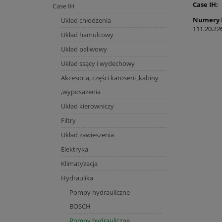
Case IH:
Case IH
Numery 
Układ chłodzenia
111.20.22
Układ hamulcowy
Układ paliwowy
Układ ssący i wydechowy
Akcesoria, części karoserii ,kabiny
,wyposażenia
Układ kierowniczy
Filtry
Układ zawieszenia
Elektryka
Klimatyzacja
Hydraulika
Pompy hydrauliczne
BOSCH
Pompy hydrauliczne