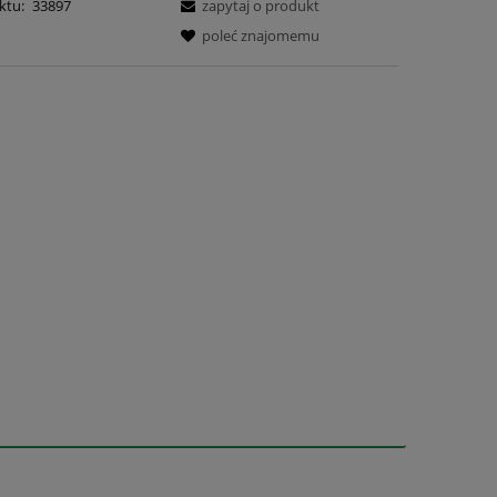
ktu:
33897
zapytaj o produkt
poleć znajomemu