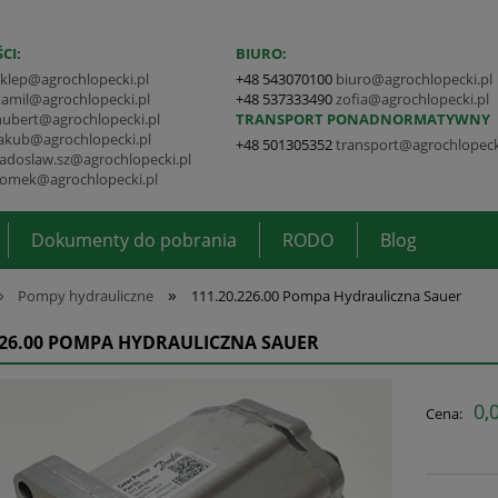
CI:
BIURO:
sklep@agrochlopecki.pl
+48 543070100
biuro@agrochlopecki.pl
kamil@agrochlopecki.pl
+48 537333490
zofia@agrochlopecki.pl
hubert@agrochlopecki.pl
TRANSPORT PONADNORMATYWNY
jakub@agrochlopecki.pl
+48 501305352
transport@agrochlopeck
radoslaw.sz@agrochlopecki.pl
tomek@agrochlopecki.pl
Dokumenty do pobrania
RODO
Blog
»
»
Pompy hydrauliczne
111.20.226.00 Pompa Hydrauliczna Sauer
226.00 POMPA HYDRAULICZNA SAUER
0,0
Cena: