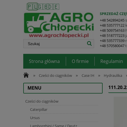
🇵🇱
🇬🇧
🇩🇪
SPRZEDAŻ CZĘŚ
+48 542894245
+48 535777122
+48 509754163
+48 518777223
+48 535777339
+48 570580047
Strona główna
O firmie
Regulamin
»
»
»
Cześci do ciągników
Case IH
Hydraulika
111.20.
MENU
Cześci do ciągników
Caterpillar
Ursus
Lamborghini / Same / Deutz