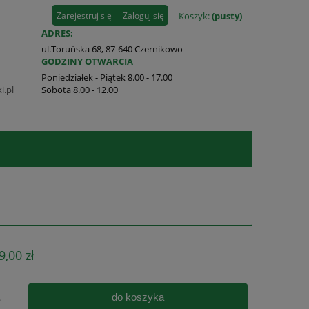
Zarejestruj się
Zaloguj się
Koszyk:
(pusty)
ADRES:
ul.Toruńska 68, 87-640 Czernikowo
GODZINY OTWARCIA
Poniedziałek - Piątek 8.00 - 17.00
i.pl
Sobota 8.00 - 12.00
9,00 zł
do koszyka
.