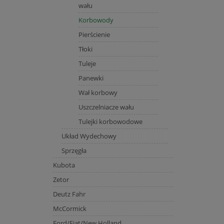
wału
Korbowody
Pierścienie
Tłoki
Tuleje
Panewki
Wał korbowy
Uszczelniacze wału
Tulejki korbowodowe
Układ Wydechowy
Sprzęgła
Kubota
Zetor
Deutz Fahr
McCormick
Ford/Fiat/New Holland