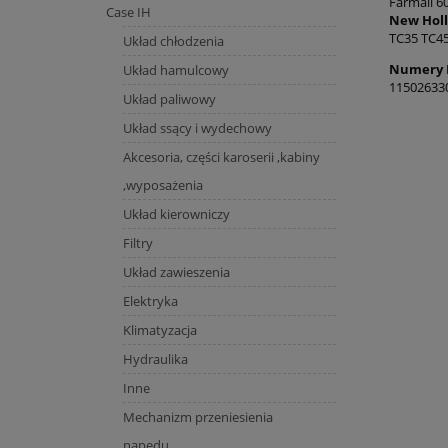
Farmall 6
Case IH
New Holl
TC35 TC4
Układ chłodzenia
Numery 
Układ hamulcowy
11502633
Układ paliwowy
Układ ssący i wydechowy
Akcesoria, części karoserii ,kabiny
,wyposażenia
Układ kierowniczy
Filtry
Układ zawieszenia
Elektryka
Klimatyzacja
Hydraulika
Inne
Mechanizm przeniesienia
napędu