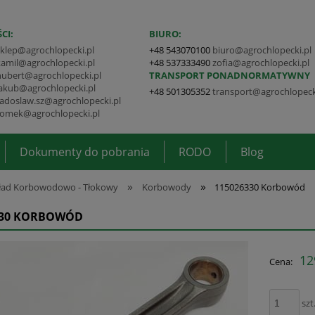
CI:
BIURO:
sklep@agrochlopecki.pl
+48 543070100
biuro@agrochlopecki.pl
kamil@agrochlopecki.pl
+48 537333490
zofia@agrochlopecki.pl
hubert@agrochlopecki.pl
TRANSPORT PONADNORMATYWNY
jakub@agrochlopecki.pl
+48 501305352
transport@agrochlopeck
radoslaw.sz@agrochlopecki.pl
tomek@agrochlopecki.pl
Dokumenty do pobrania
RODO
Blog
»
»
ład Korbowodowo - Tłokowy
Korbowody
115026330 Korbowód
330 KORBOWÓD
12
Cena:
szt