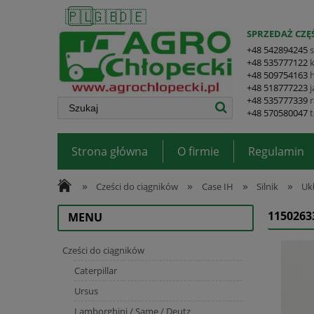
🇵🇱
🇬🇧
🇩🇪
SPRZEDAŻ CZĘŚ
+48 542894245
+48 535777122
+48 509754163
+48 518777223
+48 535777339
+48 570580047
Strona główna
O firmie
Regulamin
»
»
»
»
Cześci do ciągników
Case IH
Silnik
Uk
115026
MENU
Cześci do ciągników
Caterpillar
Ursus
Lamborghini / Same / Deutz