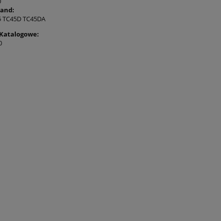
0
and:
5 TC45D TC45DA
Katalogowe:
0