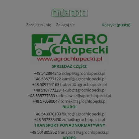
🇵🇱
🇬🇧
🇩🇪
Zarejestruj się
Zaloguj się
Koszyk:
(pusty)
SPRZEDAŻ CZĘŚCI:
+48 542894245
sklep@agrochlopecki.pl
+48 535777122
kamil@agrochlopecki.pl
+48 509754163
hubert@agrochlopecki.pl
+48 518777223
jakub@agrochlopecki.pl
+48 535777339
radoslaw.sz@agrochlopecki.pl
+48 570580047
tomek@agrochlopecki.pl
BIURO:
+48 543070100
biuro@agrochlopecki.pl
+48 537333490
zofia@agrochlopecki.pl
TRANSPORT PONADNORMATYWNY
+48 501305352
transport@agrochlopecki.pl
ADRES: