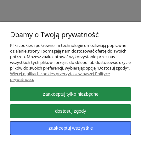
Dbamy o Twoją prywatność
Pliki cookies i pokrewne im technologie umożliwiają poprawne
działanie strony i pomagają nam dostosować ofertę do Twoich
Pomoc
potrzeb. Możesz zaakceptować wykorzystanie przez nas
wszystkich tych plików i przejść do sklepu lub dostosować użycie
plików do swoich preferencji, wybierając opcję "Dostosuj zgody".
Moje konto
Więcej o plikach cookies przeczytasz w naszej Polityce
prywatności.
Płatności i dostawa
zaakceptuj tylko niezbędne
Informacje
dostosuj zgody
O nas
zaakceptuj wszystkie