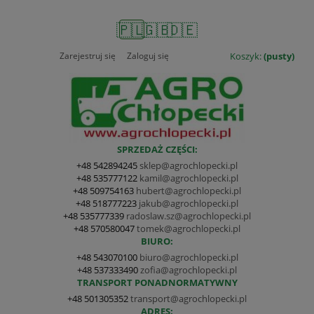
🇵🇱
🇬🇧
🇩🇪
Zarejestruj się
Zaloguj się
Koszyk:
(pusty)
SPRZEDAŻ CZĘŚCI:
+48 542894245
sklep@agrochlopecki.pl
+48 535777122
kamil@agrochlopecki.pl
+48 509754163
hubert@agrochlopecki.pl
+48 518777223
jakub@agrochlopecki.pl
+48 535777339
radoslaw.sz@agrochlopecki.pl
+48 570580047
tomek@agrochlopecki.pl
BIURO:
+48 543070100
biuro@agrochlopecki.pl
+48 537333490
zofia@agrochlopecki.pl
TRANSPORT PONADNORMATYWNY
+48 501305352
transport@agrochlopecki.pl
ADRES: