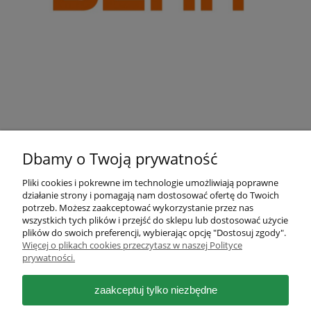
Dbamy o Twoją prywatność
Pliki cookies i pokrewne im technologie umożliwiają poprawne
działanie strony i pomagają nam dostosować ofertę do Twoich
Pomoc
potrzeb. Możesz zaakceptować wykorzystanie przez nas
wszystkich tych plików i przejść do sklepu lub dostosować użycie
plików do swoich preferencji, wybierając opcję "Dostosuj zgody".
Moje konto
Więcej o plikach cookies przeczytasz w naszej Polityce
prywatności.
Płatności i dostawa
zaakceptuj tylko niezbędne