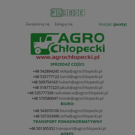
🇵🇱
🇬🇧
🇩🇪
Zarejestruj się
Zaloguj się
Koszyk:
(pusty)
SPRZEDAŻ CZĘŚCI:
+48 542894245
sklep@agrochlopecki.pl
+48 535777122
kamil@agrochlopecki.pl
+48 509754163
hubert@agrochlopecki.pl
+48 518777223
jakub@agrochlopecki.pl
+48 535777339
radoslaw.sz@agrochlopecki.pl
+48 570580047
tomek@agrochlopecki.pl
BIURO:
+48 543070100
biuro@agrochlopecki.pl
+48 537333490
zofia@agrochlopecki.pl
TRANSPORT PONADNORMATYWNY
+48 501305352
transport@agrochlopecki.pl
ADRES: