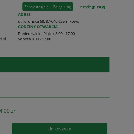
Zarejestruj się
Zaloguj się
Koszyk:
(pusty)
ADRES:
ul.Toruńska 68, 87-640 Czernikowo
GODZINY OTWARCIA
Poniedziałek - Piątek 8.00 - 17.00
i.pl
Sobota 8.00 - 12.00
4,00 zł
do koszyka
.