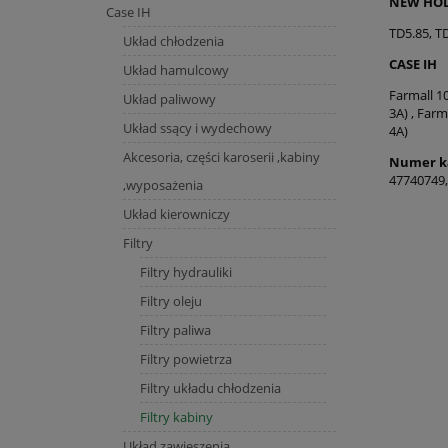
NEW HO
Case IH
TD5.85, T
Układ chłodzenia
CASE IH
Układ hamulcowy
Farmall 100
Układ paliwowy
3A) , Farma
Układ ssący i wydechowy
4A)
Akcesoria, części karoserii ,kabiny
Numer ka
47740749,
,wyposażenia
Układ kierowniczy
Filtry
Filtry hydrauliki
Filtry oleju
Filtry paliwa
Filtry powietrza
Filtry układu chłodzenia
Filtry kabiny
Układ zawieszenia