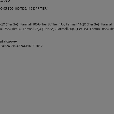
LLAND
D5.95 TD5.105 TD5.115 DPF TIER4
JX (Tier 3A) , Farmall 105A (Tier 3 / Tier 4A) , Farmall 110JX (Tier 3A) , Farmall 1
ll 75A (Tier 3) , Farmall 75JX (Tier 3A) , Farmall 80JX (Tier 3A) , Farmall 85A (Tier
talogowy :
 84524358, 47744116 SC7012