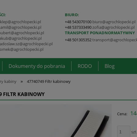
CI:
BIURO:
sklep@agrochlopecki.pl
+48 543070100
biuro@agrochlopecki.pl
kamil@agrochlopecki.pl
+48 537333490
zofia@agrochlopecki.pl
hubert@agrochlopecki.pl
TRANSPORT PONADNORMATYWNY
jakub@agrochlopecki.pl
+48 501305352
transport@agrochlopeck
radoslaw.sz@agrochlopecki.pl
tomek@agrochlopecki.pl
Dokumenty do pobrania
RODO
Blog
»
try kabiny
47740749 Filtr kabinowy
9 FILTR KABINOWY
14
Cena:
szt