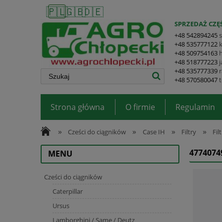
🇵🇱
🇬🇧
🇩🇪
SPRZEDAŻ CZĘŚ
+48 542894245
+48 535777122
+48 509754163
+48 518777223
+48 535777339
+48 570580047
Strona główna
O firmie
Regulamin
»
»
»
»
Cześci do ciągników
Case IH
Filtry
Fil
4774074
MENU
Cześci do ciągników
Caterpillar
Ursus
Lamborghini / Same / Deutz