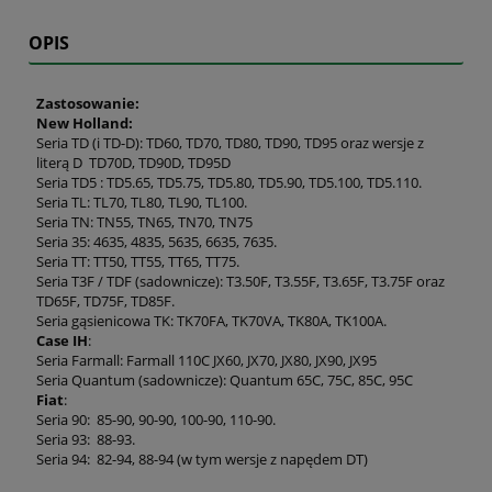
OPIS
Zastosowanie:
New Holland:
Seria TD (i TD-D): TD60, TD70, TD80, TD90, TD95 oraz wersje z
literą D TD70D, TD90D, TD95D
Seria TD5 : TD5.65, TD5.75, TD5.80, TD5.90, TD5.100, TD5.110.
Seria TL: TL70, TL80, TL90, TL100.
Seria TN: TN55, TN65, TN70, TN75
Seria 35: 4635, 4835, 5635, 6635, 7635.
Seria TT: TT50, TT55, TT65, TT75.
Seria T3F / TDF (sadownicze): T3.50F, T3.55F, T3.65F, T3.75F oraz
TD65F, TD75F, TD85F.
Seria gąsienicowa TK: TK70FA, TK70VA, TK80A, TK100A.
Case IH
:
Seria Farmall: Farmall 110C JX60, JX70, JX80, JX90, JX95
Seria Quantum (sadownicze): Quantum 65C, 75C, 85C, 95C
Fiat
:
Seria 90: 85-90, 90-90, 100-90, 110-90.
Seria 93: 88-93.
Seria 94: 82-94, 88-94 (w tym wersje z napędem DT)