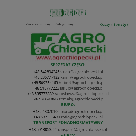
🇵🇱
🇬🇧
🇩🇪
Zarejestruj się
Zaloguj się
Koszyk:
(pusty)
SPRZEDAŻ CZĘŚCI:
+48 542894245
sklep@agrochlopecki.pl
+48 535777122
kamil@agrochlopecki.pl
+48 509754163
hubert@agrochlopecki.pl
+48 518777223
jakub@agrochlopecki.pl
+48 535777339
radoslaw.sz@agrochlopecki.pl
+48 570580047
tomek@agrochlopecki.pl
BIURO:
+48 543070100
biuro@agrochlopecki.pl
+48 537333490
zofia@agrochlopecki.pl
TRANSPORT PONADNORMATYWNY
+48 501305352
transport@agrochlopecki.pl
ADRES: