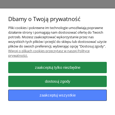
Dbamy o Twoją prywatność
Pliki cookies i pokrewne im technologie umożliwiają poprawne
działanie strony i pomagają nam dostosować ofertę do Twoich
Pomoc
potrzeb. Możesz zaakceptować wykorzystanie przez nas
wszystkich tych plików i przejść do sklepu lub dostosować użycie
plików do swoich preferencji, wybierając opcję "Dostosuj zgody".
Moje konto
Więcej o plikach cookies przeczytasz w naszej Polityce
prywatności.
Płatności i dostawa
zaakceptuj tylko niezbędne
Informacje
dostosuj zgody
O nas
zaakceptuj wszystkie
pokaż pełną wersję strony