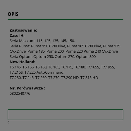
OPIS
Zastosowanie:
Case IH:
Seria Maxxum: 115, 125, 135, 145, 150.
Seria Puma: Puma 150 CVXDrive, Puma 165 CVXDrive, Puma 175
CVXDrive, Puma 185, Puma 200, Puma 220,Puma 240 CVXDrive
Seria Optum: Optum 250, Optum 270, Optum 300
New Holland:
T6.145, T6.155, T6.160, T6.165, T6.175, T6.180.T7.165S, T7.195S,
T7.215S, T7.225 AutoCommand,
T7.230, T7.245, T7.260, T7.270, T7.290 HD, T7.315 HD
Nr. Porównawcze :
5802540776