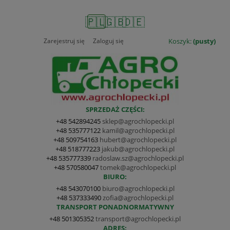
🇵🇱
🇬🇧
🇩🇪
Zarejestruj się
Zaloguj się
Koszyk:
(pusty)
SPRZEDAŻ CZĘŚCI:
+48 542894245
sklep@agrochlopecki.pl
+48 535777122
kamil@agrochlopecki.pl
+48 509754163
hubert@agrochlopecki.pl
+48 518777223
jakub@agrochlopecki.pl
+48 535777339
radoslaw.sz@agrochlopecki.pl
+48 570580047
tomek@agrochlopecki.pl
BIURO:
+48 543070100
biuro@agrochlopecki.pl
+48 537333490
zofia@agrochlopecki.pl
TRANSPORT PONADNORMATYWNY
+48 501305352
transport@agrochlopecki.pl
ADRES: