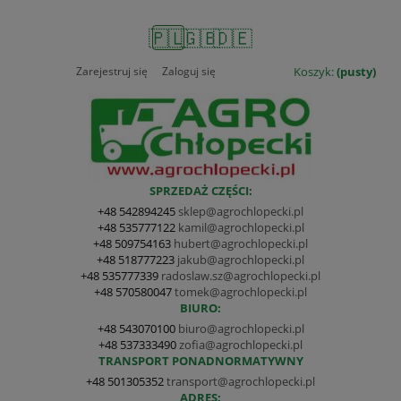
🇵🇱
🇬🇧
🇩🇪
Zarejestruj się
Zaloguj się
Koszyk:
(pusty)
SPRZEDAŻ CZĘŚCI:
+48 542894245
sklep@agrochlopecki.pl
+48 535777122
kamil@agrochlopecki.pl
+48 509754163
hubert@agrochlopecki.pl
+48 518777223
jakub@agrochlopecki.pl
+48 535777339
radoslaw.sz@agrochlopecki.pl
+48 570580047
tomek@agrochlopecki.pl
BIURO:
+48 543070100
biuro@agrochlopecki.pl
+48 537333490
zofia@agrochlopecki.pl
TRANSPORT PONADNORMATYWNY
+48 501305352
transport@agrochlopecki.pl
ADRES: