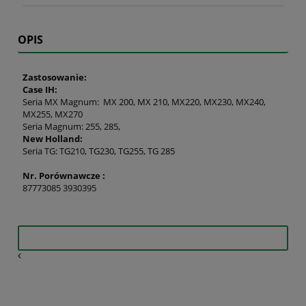
OPIS
Zastosowanie:
Case IH:
Seria MX Magnum: MX 200, MX 210, MX220, MX230, MX240,
MX255, MX270
Seria Magnum: 255, 285,
New Holland:
Seria TG: TG210, TG230, TG255, TG 285
Nr. Porównawcze :
87773085 3930395