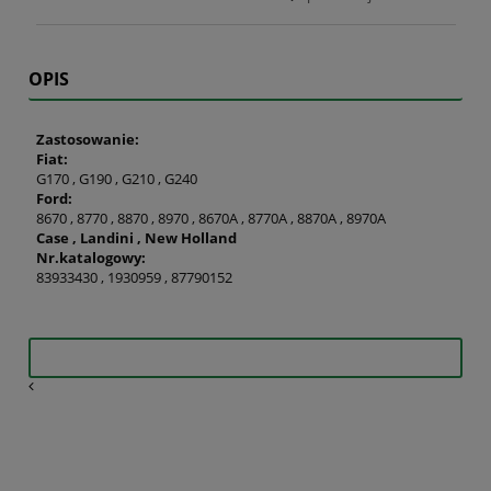
OPIS
Zastosowanie:
Fiat:
G170 , G190 , G210 , G240
Ford:
8670 , 8770 , 8870 , 8970 , 8670A , 8770A , 8870A , 8970A
Case , Landini , New Holland
Nr.katalogowy:
83933430 , 1930959 , 87790152