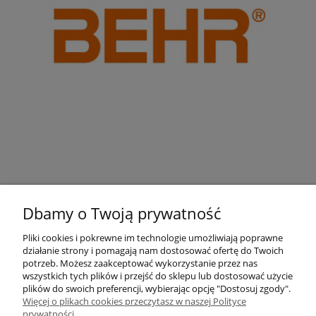
Dbamy o Twoją prywatność
Pliki cookies i pokrewne im technologie umożliwiają poprawne
działanie strony i pomagają nam dostosować ofertę do Twoich
Pomoc
potrzeb. Możesz zaakceptować wykorzystanie przez nas
wszystkich tych plików i przejść do sklepu lub dostosować użycie
plików do swoich preferencji, wybierając opcję "Dostosuj zgody".
Moje konto
Więcej o plikach cookies przeczytasz w naszej Polityce
prywatności.