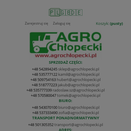
🇵🇱
🇬🇧
🇩🇪
Zarejestruj się
Zaloguj się
Koszyk:
(pusty)
SPRZEDAŻ CZĘŚCI:
+48 542894245
sklep@agrochlopecki.pl
+48 535777122
kamil@agrochlopecki.pl
+48 509754163
hubert@agrochlopecki.pl
+48 518777223
jakub@agrochlopecki.pl
+48 535777339
radoslaw.sz@agrochlopecki.pl
+48 570580047
tomek@agrochlopecki.pl
BIURO:
+48 543070100
biuro@agrochlopecki.pl
+48 537333490
zofia@agrochlopecki.pl
TRANSPORT PONADNORMATYWNY
+48 501305352
transport@agrochlopecki.pl
ADRES: