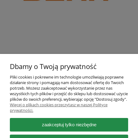
Dbamy o Twoją prywatność
Pliki cookies i pokrewne im technologie umożliwiają poprawne
działanie strony i pomagają nam dostosować ofertę do Twoich
Pomoc
potrzeb. Możesz zaakceptować wykorzystanie przez nas
wszystkich tych plików i przejść do sklepu lub dostosować użycie
plików do swoich preferencji, wybierając opcję "Dostosuj zgody".
Moje konto
Więcej o plikach cookies przeczytasz w naszej Polityce
prywatności.
Płatności i dostawa
zaakceptuj tylko niezbędne
Informacje