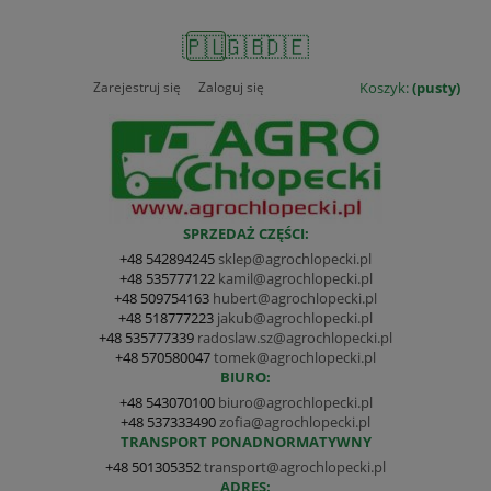
🇵🇱
🇬🇧
🇩🇪
Zarejestruj się
Zaloguj się
Koszyk:
(pusty)
SPRZEDAŻ CZĘŚCI:
+48 542894245
sklep@agrochlopecki.pl
+48 535777122
kamil@agrochlopecki.pl
+48 509754163
hubert@agrochlopecki.pl
+48 518777223
jakub@agrochlopecki.pl
+48 535777339
radoslaw.sz@agrochlopecki.pl
+48 570580047
tomek@agrochlopecki.pl
BIURO:
+48 543070100
biuro@agrochlopecki.pl
+48 537333490
zofia@agrochlopecki.pl
TRANSPORT PONADNORMATYWNY
+48 501305352
transport@agrochlopecki.pl
ADRES: