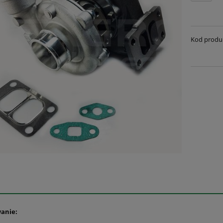
Kod produ
anie: