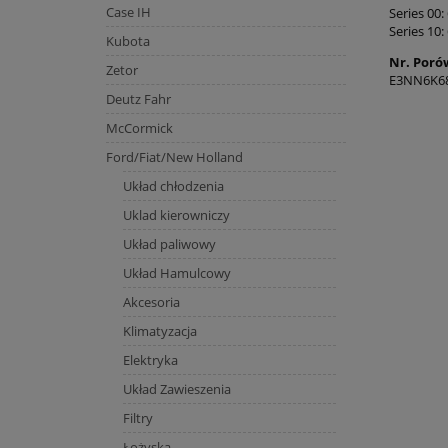
Case IH
Series 00:
Series 10:
Kubota
Nr. Poró
Zetor
E3NN6K6
Deutz Fahr
McCormick
Ford/Fiat/New Holland
Układ chłodzenia
Uklad kierowniczy
Układ paliwowy
Układ Hamulcowy
Akcesoria
Klimatyzacja
Elektryka
Układ Zawieszenia
Filtry
Łożyska