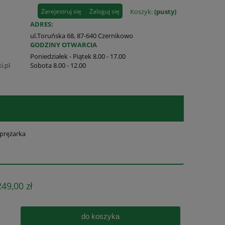
Zarejestruj się
Zaloguj się
Koszyk:
(pusty)
ADRES:
ul.Toruńska 68, 87-640 Czernikowo
GODZINY OTWARCIA
Poniedziałek - Piątek 8.00 - 17.00
i.pl
Sobota 8.00 - 12.00
prężarka
249,00 zł
do koszyka
.