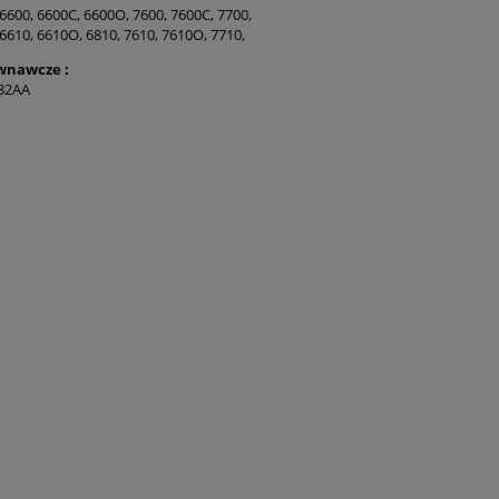
 6600, 6600C, 6600O, 7600, 7600C, 7700,
 6610, 6610O, 6810, 7610, 7610O, 7710,
wnawcze :
82AA