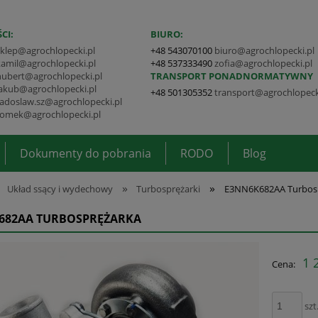
CI:
BIURO:
sklep@agrochlopecki.pl
+48 543070100
biuro@agrochlopecki.pl
kamil@agrochlopecki.pl
+48 537333490
zofia@agrochlopecki.pl
hubert@agrochlopecki.pl
TRANSPORT PONADNORMATYWNY
jakub@agrochlopecki.pl
+48 501305352
transport@agrochlopeck
radoslaw.sz@agrochlopecki.pl
tomek@agrochlopecki.pl
Dokumenty do pobrania
RODO
Blog
»
»
Układ ssący i wydechowy
Turbosprężarki
E3NN6K682AA Turbos
682AA TURBOSPRĘŻARKA
1 
Cena:
szt