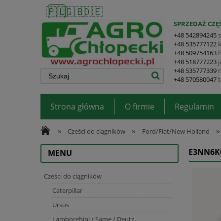
🇵🇱
🇬🇧
🇩🇪
SPRZEDAŻ CZĘŚ
+48 542894245
+48 535777122
+48 509754163
+48 518777223
+48 535777339
+48 570580047
Strona główna
O firmie
Regulamin
»
»
»
Cześci do ciągników
Ford/Fiat/New Holland
E3NN6K
MENU
Cześci do ciągników
Caterpillar
Ursus
Lamborghini / Same / Deutz