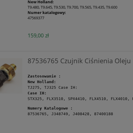
New Holland:
T9.480, T9.645, T9.530, T9.700, T9.565, T9.435, T9.600
Numer katalogowy:
47569377
159,00 zł
87536765 Czujnik Ciśnienia Olej
Zastosowanie :
New Holland:
TJ275, TJ325 Case IH:
Case IH:
STX325, FLX3510, SPX4410, FLX4510, FLX4010, 
Numery Katalogowe :
87536765, J348749, J408428, 87400188