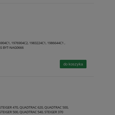
6904C1, 1976904C2, 1983224C1, 1986644C1 ,
TGS BYT-NAG0666
do koszyka
 STEIGER 470, QUADTRAC 620, QUADTRAC 500,
STEIGER 500, QUADTRAC 540, STEIGER 370