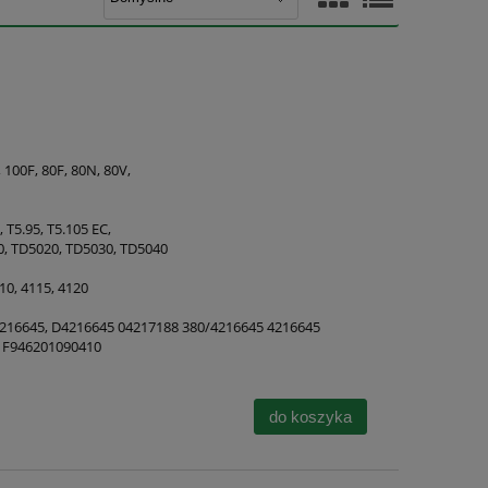
, 100F, 80F, 80N, 80V,
, T5.95, T5.105 EC,
10, TD5020, TD5030, TD5040
110, 4115, 4120
4216645, D4216645 04217188 380/4216645 4216645
 F946201090410
do koszyka