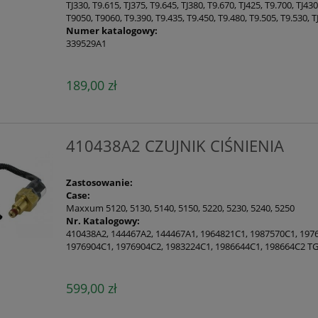
TJ330, T9.615, TJ375, T9.645, TJ380, T9.670, TJ425, T9.700, TJ43
T9050, T9060, T9.390, T9.435, T9.450, T9.480, T9.505, T9.530, T
Numer katalogowy:
339529A1
189,00 zł
410438A2 CZUJNIK CIŚNIENIA
Zastosowanie:
Case:
Maxxum 5120, 5130, 5140, 5150, 5220, 5230, 5240, 5250
Nr. Katalogowy:
410438A2, 144467A2, 144467A1, 1964821C1, 1987570C1, 197
1976904C1, 1976904C2, 1983224C1, 1986644C1, 198664C2 
599,00 zł