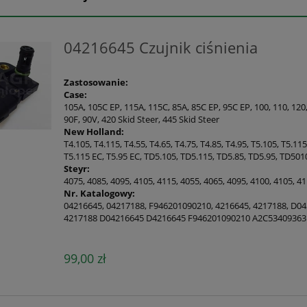
04216645 Czujnik ciśnienia
Zastosowanie:
Case:
105A, 105C EP, 115A, 115C, 85A, 85C EP, 95C EP, 100, 110, 120
90F, 90V, 420 Skid Steer, 445 Skid Steer
New Holland:
T4.105, T4.115, T4.55, T4.65, T4.75, T4.85, T4.95, T5.105, T5.115
T5.115 EC, T5.95 EC, TD5.105, TD5.115, TD5.85, TD5.95, TD50
Steyr:
4075, 4085, 4095, 4105, 4115, 4055, 4065, 4095, 4100, 4105, 4
Nr. Katalogowy:
04216645, 04217188, F946201090210, 4216645, 4217188, D0
4217188 D04216645 D4216645 F946201090210 A2C53409363
99,00 zł