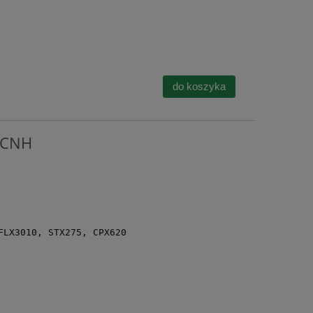
do koszyka
u CNH
FLX3010, STX275, CPX620