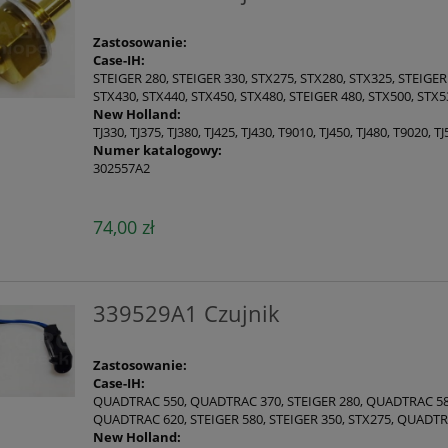
Zastosowanie:
Case-IH:
STEIGER 280, STEIGER 330, STX275, STX280, STX325, STEIGER
STX430, STX440, STX450, STX480, STEIGER 480, STX500, STX5
New Holland:
TJ330, TJ375, TJ380, TJ425, TJ430, T9010, TJ450, TJ480, T9020, T
Numer katalogowy:
302557A2
74,00 zł
339529A1 Czujnik
Zastosowanie:
Case-IH:
QUADTRAC 550, QUADTRAC 370, STEIGER 280, QUADTRAC 580
QUADTRAC 620, STEIGER 580, STEIGER 350, STX275, QUADTRA
New Holland: