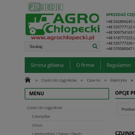
🇵🇱
🇬🇧
🇩🇪
SPRZEDAŻ CZĘŚ
+48 542894245
+48 535777122
+48 509754163
+48 518777223
+48 535777339
+48 570580047
Strona główna
O firmie
Regulamin
»
»
»
»
Cześci do ciągników
Case IH
Elektryka
OPCJE 
MENU
Cześci do ciągników
Produce
Caterpillar
Ursus
CZUJNIK
Lamborghini / Same / Deutz