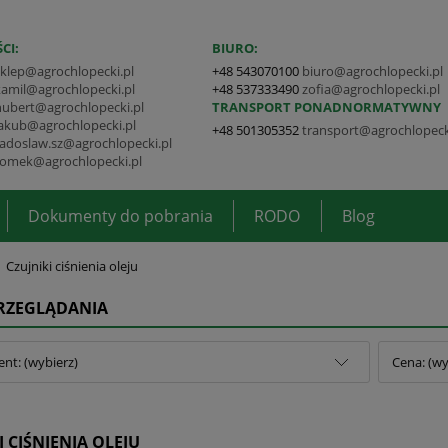
CI:
BIURO:
sklep@agrochlopecki.pl
+48 543070100
biuro@agrochlopecki.pl
kamil@agrochlopecki.pl
+48 537333490
zofia@agrochlopecki.pl
hubert@agrochlopecki.pl
TRANSPORT PONADNORMATYWNY
jakub@agrochlopecki.pl
+48 501305352
transport@agrochlopeck
radoslaw.sz@agrochlopecki.pl
tomek@agrochlopecki.pl
Dokumenty do pobrania
RODO
Blog
Czujniki ciśnienia oleju
PRZEGLĄDANIA
nt: (wybierz)
Cena: (wy
I CIŚNIENIA OLEJU