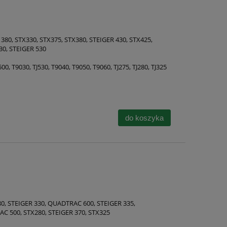
 380, STX330, STX375, STX380, STEIGER 430, STX425,
30, STEIGER 530
J500, T9030, TJ530, T9040, T9050, T9060, TJ275, TJ280, TJ325
do koszyka
, STEIGER 330, QUADTRAC 600, STEIGER 335,
C 500, STX280, STEIGER 370, STX325