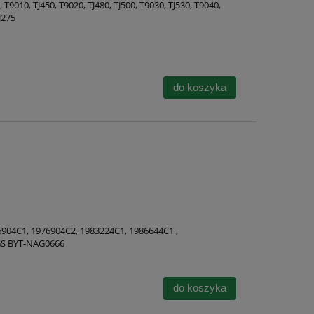
0, T9010, TJ450, T9020, TJ480, TJ500, T9030, TJ530, T9040,
J275
do koszyka
6904C1, 1976904C2, 1983224C1, 1986644C1 ,
TGS BYT-NAG0666
do koszyka