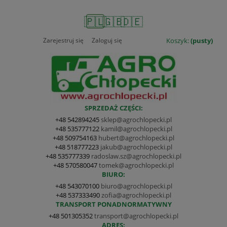
🇵🇱
🇬🇧
🇩🇪
Zarejestruj się
Zaloguj się
Koszyk:
(pusty)
SPRZEDAŻ CZĘŚCI:
+48 542894245
sklep@agrochlopecki.pl
+48 535777122
kamil@agrochlopecki.pl
+48 509754163
hubert@agrochlopecki.pl
+48 518777223
jakub@agrochlopecki.pl
+48 535777339
radoslaw.sz@agrochlopecki.pl
+48 570580047
tomek@agrochlopecki.pl
BIURO:
+48 543070100
biuro@agrochlopecki.pl
+48 537333490
zofia@agrochlopecki.pl
TRANSPORT PONADNORMATYWNY
+48 501305352
transport@agrochlopecki.pl
ADRES: