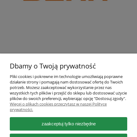
Dbamy o Twoją prywatność
Pliki cookies i pokrewne im technologie umożliwiają poprawne
działanie strony i pomagają nam dostosować ofertę do Twoich
Pomoc
potrzeb. Możesz zaakceptować wykorzystanie przez nas
wszystkich tych plików i przejść do sklepu lub dostosować użycie
plików do swoich preferencji, wybierając opcję "Dostosuj zgody".
Moje konto
Więcej o plikach cookies przeczytasz w naszej Polityce
prywatności.
Płatności i dostawa
zaakceptuj tylko niezbędne
Informacje