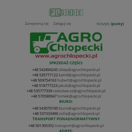
🇵🇱
🇬🇧
🇩🇪
Zarejestruj się
Zaloguj się
Koszyk:
(pusty)
SPRZEDAŻ CZĘŚCI:
+48 542894245
sklep@agrochlopecki.pl
+48 535777122
kamil@agrochlopecki.pl
+48 509754163
hubert@agrochlopecki.pl
+48 518777223
jakub@agrochlopecki.pl
+48 535777339
radoslaw.sz@agrochlopecki.pl
+48 570580047
tomek@agrochlopecki.pl
BIURO:
+48 543070100
biuro@agrochlopecki.pl
+48 537333490
zofia@agrochlopecki.pl
TRANSPORT PONADNORMATYWNY
+48 501305352
transport@agrochlopecki.pl
ADRES: