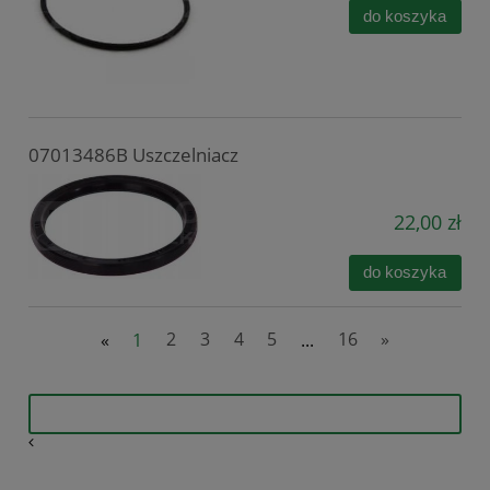
do koszyka
07013486B Uszczelniacz
22,00 zł
do koszyka
«
1
2
3
4
5
...
16
»