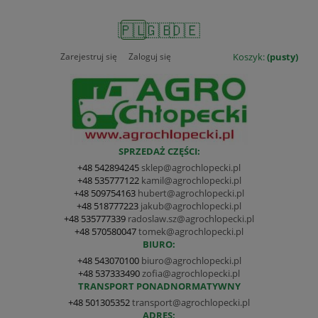
🇵🇱
🇬🇧
🇩🇪
Zarejestruj się
Zaloguj się
Koszyk:
(pusty)
SPRZEDAŻ CZĘŚCI:
+48 542894245
sklep@agrochlopecki.pl
+48 535777122
kamil@agrochlopecki.pl
+48 509754163
hubert@agrochlopecki.pl
+48 518777223
jakub@agrochlopecki.pl
+48 535777339
radoslaw.sz@agrochlopecki.pl
+48 570580047
tomek@agrochlopecki.pl
BIURO:
+48 543070100
biuro@agrochlopecki.pl
+48 537333490
zofia@agrochlopecki.pl
TRANSPORT PONADNORMATYWNY
+48 501305352
transport@agrochlopecki.pl
ADRES: