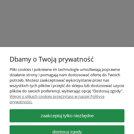
Dbamy o Twoją prywatność
Pliki cookies i pokrewne im technologie umożliwiają poprawne
działanie strony i pomagają nam dostosować ofertę do Twoich
Pomoc
potrzeb. Możesz zaakceptować wykorzystanie przez nas
wszystkich tych plików i przejść do sklepu lub dostosować użycie
plików do swoich preferencji, wybierając opcję "Dostosuj zgody".
Moje konto
Więcej o plikach cookies przeczytasz w naszej Polityce
prywatności.
Płatności i dostawa
zaakceptuj tylko niezbędne
Informacje
dostosuj zgody