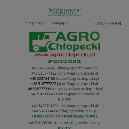
🇵🇱
🇬🇧
🇩🇪
Zarejestruj się
Zaloguj się
Koszyk:
(pusty)
SPRZEDAŻ CZĘŚCI:
+48 542894245
sklep@agrochlopecki.pl
+48 535777122
kamil@agrochlopecki.pl
+48 509754163
hubert@agrochlopecki.pl
+48 518777223
jakub@agrochlopecki.pl
+48 535777339
radoslaw.sz@agrochlopecki.pl
+48 570580047
tomek@agrochlopecki.pl
BIURO:
+48 543070100
biuro@agrochlopecki.pl
+48 537333490
zofia@agrochlopecki.pl
TRANSPORT PONADNORMATYWNY
+48 501305352
transport@agrochlopecki.pl
ADRES: