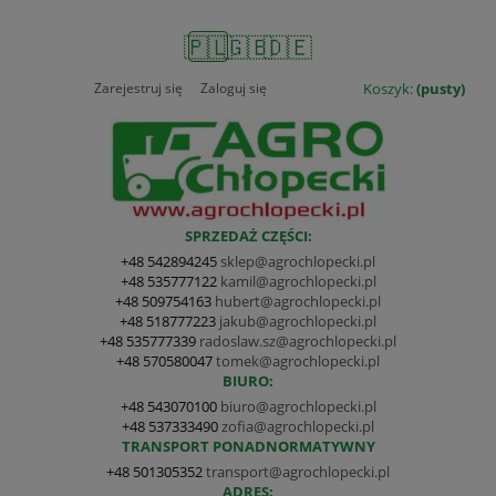
🇵🇱
🇬🇧
🇩🇪
Zarejestruj się
Zaloguj się
Koszyk:
(pusty)
SPRZEDAŻ CZĘŚCI:
+48 542894245
sklep@agrochlopecki.pl
+48 535777122
kamil@agrochlopecki.pl
+48 509754163
hubert@agrochlopecki.pl
+48 518777223
jakub@agrochlopecki.pl
+48 535777339
radoslaw.sz@agrochlopecki.pl
+48 570580047
tomek@agrochlopecki.pl
BIURO:
+48 543070100
biuro@agrochlopecki.pl
+48 537333490
zofia@agrochlopecki.pl
TRANSPORT PONADNORMATYWNY
+48 501305352
transport@agrochlopecki.pl
ADRES: