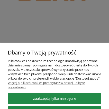
Dbamy o Twoją prywatność
Pliki cookies i pokrewne im technologie umożliwiają poprawne
działanie strony i pomagają nam dostosować ofertę do Twoich
Pomoc
potrzeb. Możesz zaakceptować wykorzystanie przez nas
wszystkich tych plików i przejść do sklepu lub dostosować użycie
plików do swoich preferencji, wybierając opcję "Dostosuj zgody".
Moje konto
Więcej o plikach cookies przeczytasz w naszej Polityce
prywatności.
Płatności i dostawa
zaakceptuj tylko niezbędne
Informacje