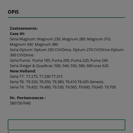
OPIS
Zastosowanie:
Case IH:
Seria Magnum: Magnum 250, Magnum 280, Magnum 310,
Magnum 340 Magnum 380
Seria Optum: Optum 250 CVXDrive, Optum 270 CVXDrive Optum
300 CVXDrive.
Seria Puma: Puma 185, Puma 200, Puma 220, Puma 240
Seria Steiger & Quadtrac: 500, 540, 550, 580, 600 oraz 620.
New Holland:
Seria T7: T7.275, T7.290 T7.315
Seria T8: T8.320, T8.350, T8.380, T8.410 T8.435 Genesis.
Seria T9: T9.435, T9.480, T9.530, T9.565, T9.600, T9.645 T9.700
Nr. Porównawcze :
5801567640