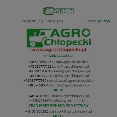
🇵🇱
🇬🇧
🇩🇪
Zarejestruj się
Zaloguj się
Koszyk:
(pusty)
SPRZEDAŻ CZĘŚCI:
+48 542894245
sklep@agrochlopecki.pl
+48 535777122
kamil@agrochlopecki.pl
+48 509754163
hubert@agrochlopecki.pl
+48 518777223
jakub@agrochlopecki.pl
+48 535777339
radoslaw.sz@agrochlopecki.pl
+48 570580047
tomek@agrochlopecki.pl
BIURO:
+48 543070100
biuro@agrochlopecki.pl
+48 537333490
zofia@agrochlopecki.pl
TRANSPORT PONADNORMATYWNY
+48 501305352
transport@agrochlopecki.pl
ADRES: