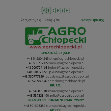
🇵🇱
🇬🇧
🇩🇪
Zarejestruj się
Zaloguj się
Koszyk:
(pusty)
SPRZEDAŻ CZĘŚCI:
+48 542894245
sklep@agrochlopecki.pl
+48 535777122
kamil@agrochlopecki.pl
+48 509754163
hubert@agrochlopecki.pl
+48 518777223
jakub@agrochlopecki.pl
+48 535777339
radoslaw.sz@agrochlopecki.pl
+48 570580047
tomek@agrochlopecki.pl
BIURO:
+48 543070100
biuro@agrochlopecki.pl
+48 537333490
zofia@agrochlopecki.pl
TRANSPORT PONADNORMATYWNY
+48 501305352
transport@agrochlopecki.pl
ADRES: