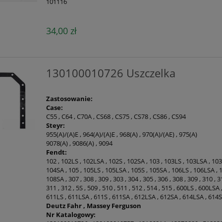
101116
34,00 zł
130100010726 Uszczelka
Zastosowanie:
Case:
C55 , C64 , C70A , CS68 , CS75 , CS78 , CS86 , CS94
Steyr:
955(A)/(A)E , 964(A)/(A)E , 968(A) , 970(A)/(AE) , 975(A)
9078(A) , 9086(A) , 9094
Fendt:
102 , 102LS , 102LSA , 102S , 102SA , 103 , 103LS , 103LSA , 10
104SA , 105 , 105LS , 105LSA , 105S , 105SA , 106LS , 106LSA , 
108SA , 307 , 308 , 309 , 303 , 304 , 305 , 306 , 308 , 309 , 310 , 3
311 , 312 , 5S , 509 , 510 , 511 , 512 , 514 , 515 , 600LS , 600LS
611LS , 611LSA , 611S , 611SA , 612LSA , 612SA , 614LSA , 614
Deutz Fahr , Massey Ferguson
Nr Katalogowy: