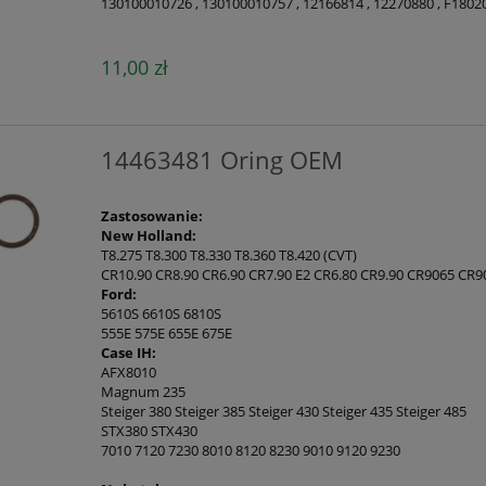
130100010726 , 130100010757 , 12166814 , 12270880 , F180
11,00 zł
14463481 Oring OEM
Zastosowanie:
New Holland:
T8.275 T8.300 T8.330 T8.360 T8.420 (CVT)
CR10.90 CR8.90 CR6.90 CR7.90 E2 CR6.80 CR9.90 CR9065 CR
Ford:
5610S 6610S 6810S
555E 575E 655E 675E
Case IH:
AFX8010
Magnum 235
Steiger 380 Steiger 385 Steiger 430 Steiger 435 Steiger 485
STX380 STX430
7010 7120 7230 8010 8120 8230 9010 9120 9230