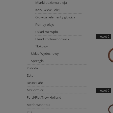
Miarki poziomu oleju
Korki wlewu oleju
Głowica i elementy głowicy
Pompy oleju
Układ rozrządu
nowość
Układ Korbowodowo -
Tłokowy
Układ Wydechowy
Sprzęgła
Kubota
Zetor
Deutz Fahr
McCormick
nowość
Ford/Fiat/New Holland
Merlo/Manitou
JCB