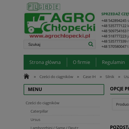
🇵🇱
🇬🇧
🇩🇪
SPRZEDAŻ CZĘŚ
+48 542894245
+48 535777122
+48 509754163
+48 518777223
+48 535777339
+48 570580047
Strona główna
O firmie
Regulamin
»
»
»
»
Cześci do ciągników
Case IH
Silnik
Us
OPCJE 
MENU
Cześci do ciągników
Produce
Caterpillar
Ursus
POZOST
Lamborghini / Same / Deutz