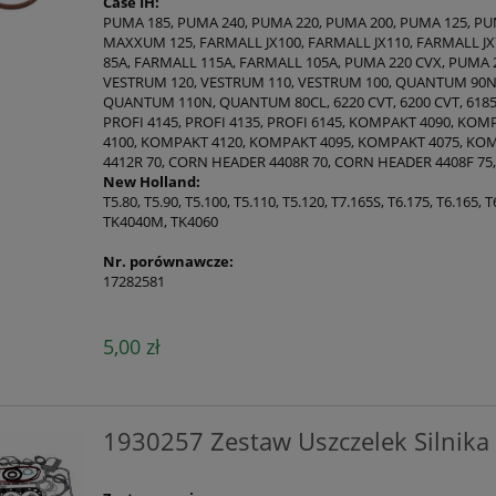
Case IH:
PUMA 185, PUMA 240, PUMA 220, PUMA 200, PUMA 125, P
MAXXUM 125, FARMALL JX100, FARMALL JX110, FARMALL JX7
85A, FARMALL 115A, FARMALL 105A, PUMA 220 CVX, PUMA 
VESTRUM 120, VESTRUM 110, VESTRUM 100, QUANTUM 90
QUANTUM 110N, QUANTUM 80CL, 6220 CVT, 6200 CVT, 6185 C
PROFI 4145, PROFI 4135, PROFI 6145, KOMPAKT 4090, KO
4100, KOMPAKT 4120, KOMPAKT 4095, KOMPAKT 4075, KO
4412R 70, CORN HEADER 4408R 70, CORN HEADER 4408F 75
New Holland:
T5.80, T5.90, T5.100, T5.110, T5.120, T7.165S, T6.175, T6.165,
TK4040M, TK4060
Nr. porównawcze:
17282581
5,00 zł
1930257 Zestaw Uszczelek Silnika