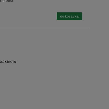
200210160
do koszyka
9080 CR9040