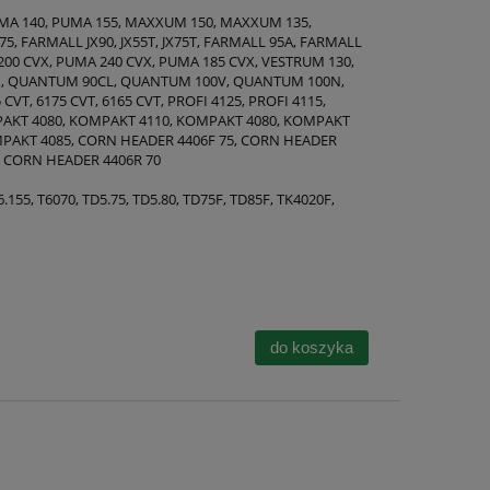
UMA 140, PUMA 155, MAXXUM 150, MAXXUM 135,
5, FARMALL JX90, JX55T, JX75T, FARMALL 95A, FARMALL
200 CVX, PUMA 240 CVX, PUMA 185 CVX, VESTRUM 130,
N, QUANTUM 90CL, QUANTUM 100V, QUANTUM 100N,
VT, 6175 CVT, 6165 CVT, PROFI 4125, PROFI 4115,
MPAKT 4080, KOMPAKT 4110, KOMPAKT 4080, KOMPAKT
MPAKT 4085, CORN HEADER 4406F 75, CORN HEADER
, CORN HEADER 4406R 70
 T6.155, T6070, TD5.75, TD5.80, TD75F, TD85F, TK4020F,
do koszyka