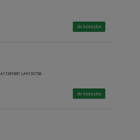
do koszyka
 LA17281881 LA5135738
do koszyka