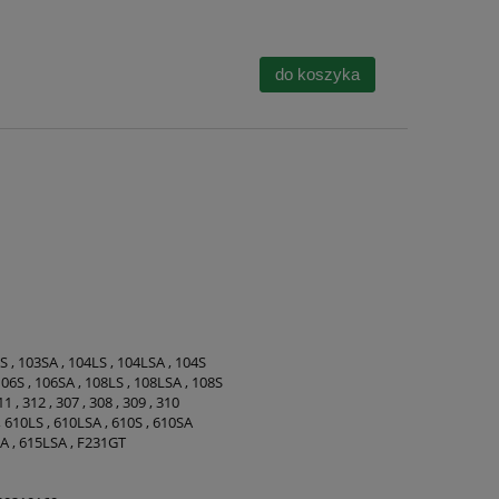
do koszyka
3S , 103SA , 104LS , 104LSA , 104S
106S , 106SA , 108LS , 108LSA , 108S
11 , 312 , 307 , 308 , 309 , 310
A , 610LS , 610LSA , 610S , 610SA
SA , 615LSA , F231GT