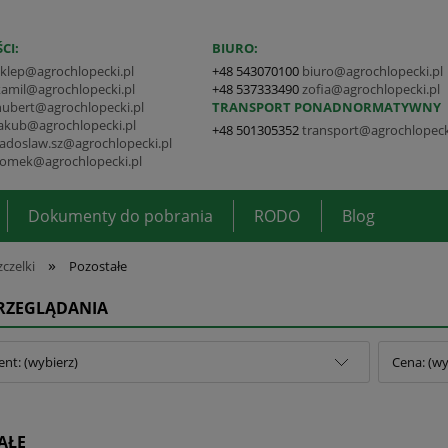
CI:
BIURO:
sklep@agrochlopecki.pl
+48 543070100
biuro@agrochlopecki.pl
kamil@agrochlopecki.pl
+48 537333490
zofia@agrochlopecki.pl
hubert@agrochlopecki.pl
TRANSPORT PONADNORMATYWNY
jakub@agrochlopecki.pl
+48 501305352
transport@agrochlopeck
radoslaw.sz@agrochlopecki.pl
tomek@agrochlopecki.pl
Dokumenty do pobrania
RODO
Blog
»
zczelki
Pozostałe
PRZEGLĄDANIA
nt: (wybierz)
Cena: (wy
AŁE